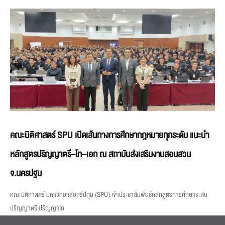
คณะนิติศาสตร์ SPU เปิดเส้นทางการศึกษากฎหมายทุกระดับ แนะนำ
หลักสูตรปริญญาตรี–โท–เอก ณ สถาบันส่งเสริมงานสอบสวน
จ.นครปฐม
คณะนิติศาสตร์ มหาวิทยาลัยศรีปทุม (SPU) เข้าประชาสัมพันธ์หลักสูตรการศึกษาระดับ
ปริญญาตรี ปริญญาโท