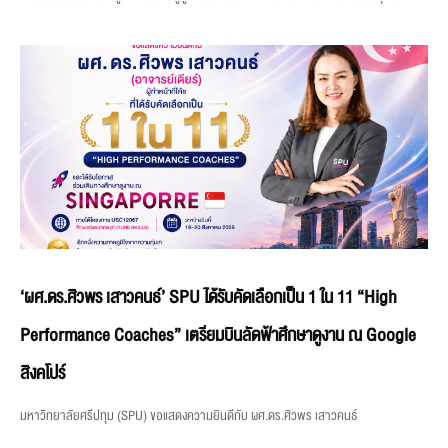
‘ผศ.ดร.ศิวพร เสาวคนธ์’ SPU ได้รับคัดเลือกเป็น 1 ใน 11 “High
Performance Coaches” เตรียมบินลัดฟ้าศึกษาดูงาน ณ Google
สิงคโปร์
มหาวิทยาลัยศรีปทุม (SPU) ขอแสดงความยินดีกับ ผศ.ดร.ศิวพร เสาวคนธ์