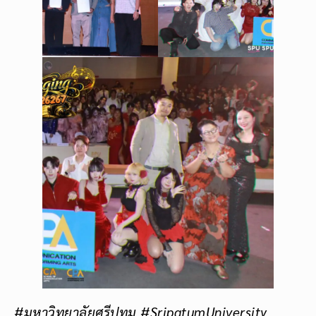
#มหาวิทยาลัยศรีปทุม #SripatumUniversity