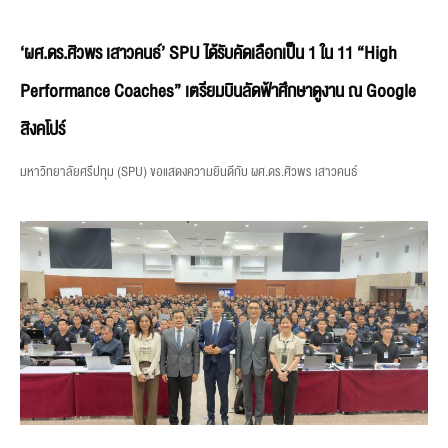
‘ผศ.ดร.ศิวพร เสาวคนธ์’ SPU ได้รับคัดเลือกเป็น 1 ใน 11 “High
Performance Coaches” เตรียมบินลัดฟ้าศึกษาดูงาน ณ Google
สิงคโปร์
มหาวิทยาลัยศรีปทุม (SPU) ขอแสดงความยินดีกับ ผศ.ดร.ศิวพร เสาวคนธ์