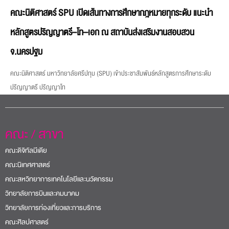
คณะนิติศาสตร์ SPU เปิดเส้นทางการศึกษากฎหมายทุกระดับ แนะนำ
หลักสูตรปริญญาตรี–โท–เอก ณ สถาบันส่งเสริมงานสอบสวน
จ.นครปฐม
คณะนิติศาสตร์ มหาวิทยาลัยศรีปทุม (SPU) เข้าประชาสัมพันธ์หลักสูตรการศึกษาระดับ
ปริญญาตรี ปริญญาโท
คณะ / สาขา
คณะดิจิทัลมีเดีย
คณะนิเทศศาสตร์
คณะสหวิทยาการเทคโนโลยีและนวัตกรรม
วิทยาลัยการบินและคมนาคม
วิทยาลัยการท่องเที่ยวและการบริการ
คณะศิลปศาสตร์