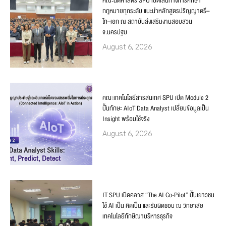
คณะนิติศาสตร์ SPU เปิดเส้นทางการศึกษา
กฎหมายทุกระดับ แนะนำหลักสูตรปริญญาตรี–
โท–เอก ณ สถาบันส่งเสริมงานสอบสวน
จ.นครปฐม
August 6, 2026
คณะเทคโนโลยีสารสนเทศ SPU เปิด Module 2
ปั้นทักษะ AIoT Data Analyst เปลี่ยนข้อมูลเป็น
Insight พร้อมใช้จริง
August 6, 2026
IT SPU เปิดคลาส “The AI Co-Pilot” ปั้นเยาวชน
ใช้ AI เป็น คิดเป็น และรับผิดชอบ ณ วิทยาลัย
เทคโนโลยีทักษิณาบริหารธุรกิจ