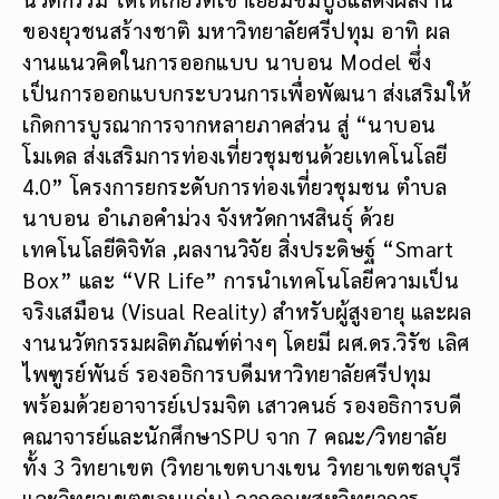
ของยุวชนสร้างชาติ มหาวิทยาลัยศรีปทุม อาทิ ผล
งานแนวคิดในการออกแบบ นาบอน Model ซึ่ง
เป็นการออกแบบกระบวนการเพื่อพัฒนา ส่งเสริมให้
เกิดการบูรณาการจากหลายภาคส่วน สู่ “นาบอน
โมเดล ส่งเสริมการท่องเที่ยวชุมชนด้วยเทคโนโลยี
4.0” โครงการยกระดับการท่องเที่ยวชุมชน ตำบล
นาบอน อำเภอคำม่วง จังหวัดกาฬสินธุ์ ด้วย
เทคโนโลยีดิจิทัล ,ผลงานวิจัย สิ่งประดิษฐ์ “Smart
Box” และ “VR Life” การนำเทคโนโลยีความเป็น
จริงเสมือน (Visual Reality) สำหรับผู้สูงอายุ และผล
งานนวัตกรรมผลิตภัณฑ์ต่างๆ โดยมี ผศ.ดร.วิรัช เลิศ
ไพฑูรย์พันธ์ รองอธิการบดีมหาวิทยาลัยศรีปทุม
พร้อมด้วยอาจารย์เปรมจิต เสาวคนธ์ รองอธิการบดี
คณาจารย์และนักศึกษาSPU จาก 7 คณะ/วิทยาลัย
ทั้ง 3 วิทยาเขต (วิทยาเขตบางเขน วิทยาเขตชลบุรี
และวิทยาเขตขอนแก่น) จากคณะสหวิทยาการ