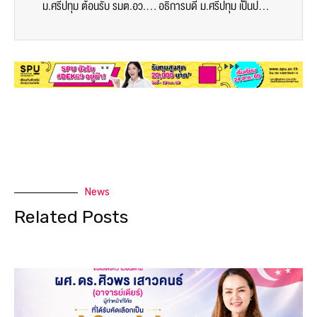
ม.ศรีปทุม ต้อนรับ รมต.อว.ร่วมบันทึกเทปโครงการ ”ยุวชนสร้างชาติ”
อธิการบดี ม.ศรีปทุม เป็นประธานในพิธีทำบุญ บวงสรวงพระวิษณุกรรม สถาปนาครบรอบ 53ปี ไทยสุริยะ
News
Related Posts