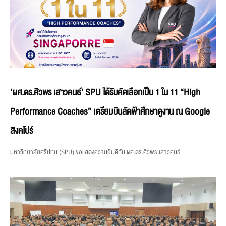
‘ผศ.ดร.ศิวพร เสาวคนธ์’ SPU ได้รับคัดเลือกเป็น 1 ใน 11 “High
Performance Coaches” เตรียมบินลัดฟ้าศึกษาดูงาน ณ Google
สิงคโปร์
มหาวิทยาลัยศรีปทุม (SPU) ขอแสดงความยินดีกับ ผศ.ดร.ศิวพร เสาวคนธ์