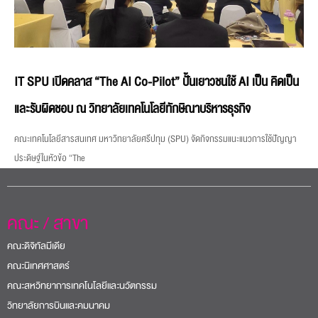
IT SPU เปิดคลาส “The AI Co-Pilot” ปั้นเยาวชนใช้ AI เป็น คิดเป็น
และรับผิดชอบ ณ วิทยาลัยเทคโนโลยีทักษิณาบริหารธุรกิจ
คณะเทคโนโลยีสารสนเทศ มหาวิทยาลัยศรีปทุม (SPU) จัดกิจกรรมแนะแนวการใช้ปัญญา
ประดิษฐ์ในหัวข้อ “The
คณะ / สาขา
คณะดิจิทัลมีเดีย
คณะนิเทศศาสตร์
คณะสหวิทยาการเทคโนโลยีและนวัตกรรม
วิทยาลัยการบินและคมนาคม