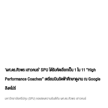
‘ผศ.ดร.ศิวพร เสาวคนธ์’ SPU ได้รับคัดเลือกเป็น 1 ใน 11 “High
Performance Coaches” เตรียมบินลัดฟ้าศึกษาดูงาน ณ Google
สิงคโปร์
มหาวิทยาลัยศรีปทุม (SPU) ขอแสดงความยินดีกับ ผศ.ดร.ศิวพร เสาวคนธ์