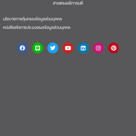
สายตรงอธิการบดี​
นโยบายการคุ้มครองข้อมูลส่วนบุคคล
หนังสือแจ้งการประมวลผลข้อมูลส่วนบุคคล
About
|
Faculty
|
Story
| Life |
Media
|
Job
|
Contact
มหาวิทยาลัยศรีปทุม 2410/2 ถ.พหลโยธิน เขตจตุจักร กรุงเทพฯ 10900 Tel:
(662) 558-6888 Fax: (662) 561 1721