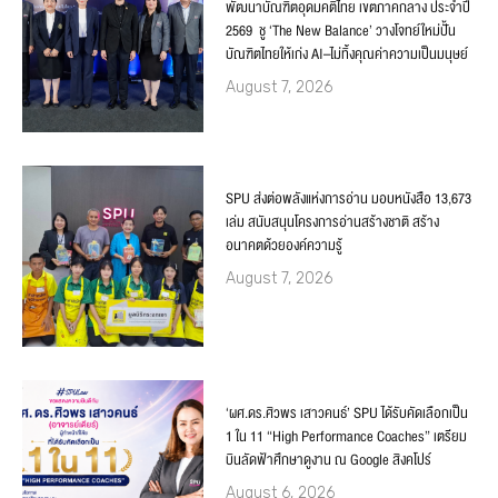
พัฒนาบัณฑิตอุดมคติไทย เขตภาคกลาง ประจำปี
2569 ชู ‘The New Balance’ วางโจทย์ใหม่ปั้น
บัณฑิตไทยให้เก่ง AI–ไม่ทิ้งคุณค่าความเป็นมนุษย์
August 7, 2026
SPU ส่งต่อพลังแห่งการอ่าน มอบหนังสือ 13,673
เล่ม สนับสนุนโครงการอ่านสร้างชาติ สร้าง
อนาคตด้วยองค์ความรู้
August 7, 2026
‘ผศ.ดร.ศิวพร เสาวคนธ์’ SPU ได้รับคัดเลือกเป็น
1 ใน 11 “High Performance Coaches” เตรียม
บินลัดฟ้าศึกษาดูงาน ณ Google สิงคโปร์
August 6, 2026