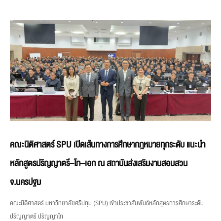
คณะนิติศาสตร์ SPU เปิดเส้นทางการศึกษากฎหมายทุกระดับ แนะนำ
หลักสูตรปริญญาตรี–โท–เอก ณ สถาบันส่งเสริมงานสอบสวน
จ.นครปฐม
คณะนิติศาสตร์ มหาวิทยาลัยศรีปทุม (SPU) เข้าประชาสัมพันธ์หลักสูตรการศึกษาระดับ
ปริญญาตรี ปริญญาโท