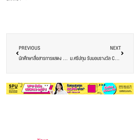
PREVIOUS
NEXT
นักศึกษาสื่อสารการแสดง SPU คว้าโอกาสทำงานจริงร่วมกับทีมงานเบื้องหลัง ในเวที Red Bull Dance Your Style National Final Thailand 2026
ม.ศรีปทุม รับมอบรางวัล CWIE ดีเด่นระดับชาติ 2569 ประเภท สถานศึกษาดำเนินการหลักสูตร CWIE ดีเด่น จากกระทรวง อว.