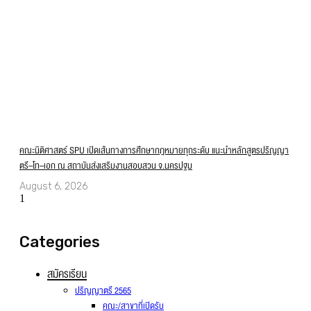
คณะนิติศาสตร์ SPU เปิดเส้นทางการศึกษากฎหมายทุกระดับ แนะนำหลักสูตรปริญญา
ตรี–โท–เอก ณ สถาบันส่งเสริมงานสอบสวน จ.นครปฐม
August 6, 2026
Categories
สมัครเรียน
ปริญญาตรี 2565
คณะ/สาขาที่เปิดรับ