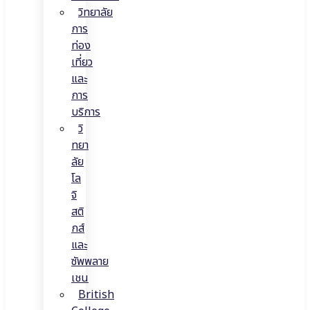
วิทยาลัย
การ
ท่อง
เที่ยว
และ
การ
บริการ
วิ
ทยา
ลัย
โล
จิ
สติ
กส์
และ
ซัพพลาย
เชน
British