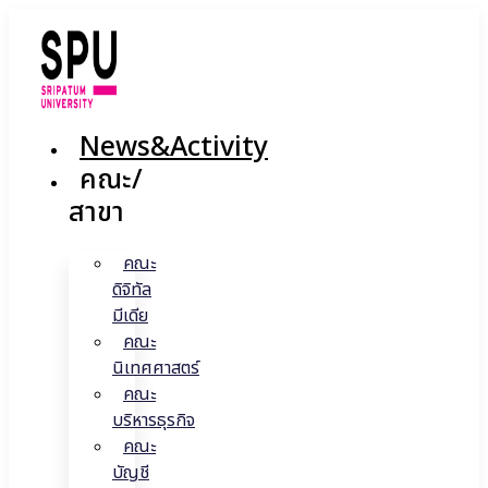
Skip
to
content
News&Activity
คณะ/
สาขา
คณะ
ดิจิทัล
มีเดีย
คณะ
นิเทศศาสตร์
คณะ
บริหารธุรกิจ
คณะ
บัญชี