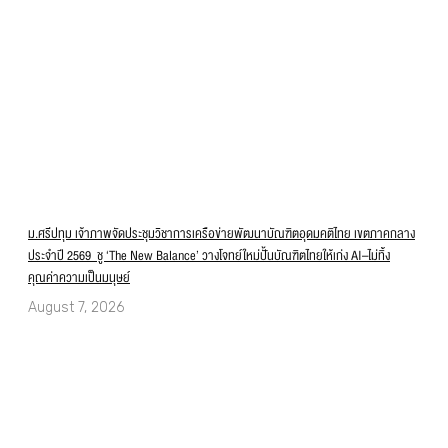
ม.ศรีปทุม เจ้าภาพจัดประชุมวิชาการเครือข่ายพัฒนาบัณฑิตอุดมคติไทย เขตภาคกลาง
ประจำปี 2569 ชู ‘The New Balance’ วางโจทย์ใหม่ปั้นบัณฑิตไทยให้เก่ง AI–ไม่ทิ้ง
คุณค่าความเป็นมนุษย์
August 7, 2026