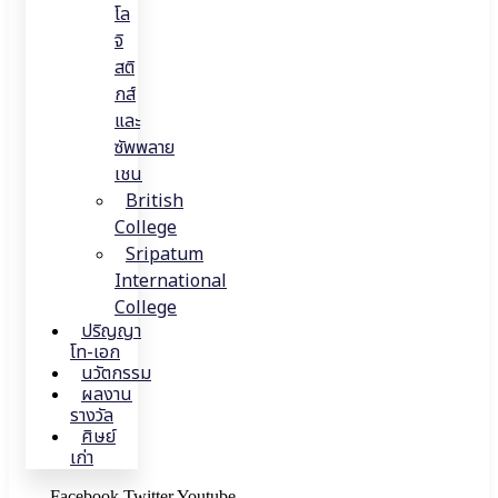
โล
จิ
สติ
กส์
และ
ซัพพลาย
เชน
British
College
Sripatum
International
College
ปริญญา
โท-เอก
นวัตกรรม
ผลงาน
รางวัล
ศิษย์
เก่า
Facebook
Twitter
Youtube