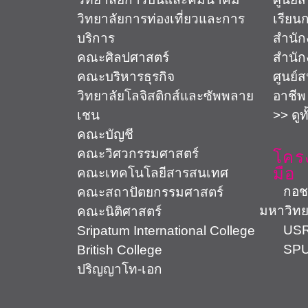
วิทยาลัยการท่องเที่ยวและการ
เรียน
บริการ
สำนัก
คณะศิลปศาสตร์
สำนัก
คณะบริหารธุรกิจ
ศูนย์
วิทยาลัยโลจิสติกส์และซัพพลาย
อาชีพ
เชน
>> ดูท
คณะบัญชี
คณะวิศวกรรมศาสตร์
โคร
มือ
คณะเทคโนโลยีสารสนเทศ
กอช. ต
คณะสถาปัตยกรรมศาสตร์
มหาวิทย
คณะนิติศาสตร์
USR 
Sripatum International College
SPU 
British College
ปริญญาโท-เอก