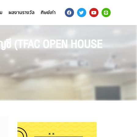
รม
ผลงานรางวัล
ศิษย์เก่า
ีพบัญชี (TFAC OPEN HOUSE