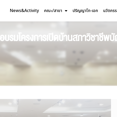
News&Activity
คณะ/สาขา
ปริญญาโท-เอก
นวัตกร
ร่วมอบรมโครงการเปิดบ้านสภาวิชาช