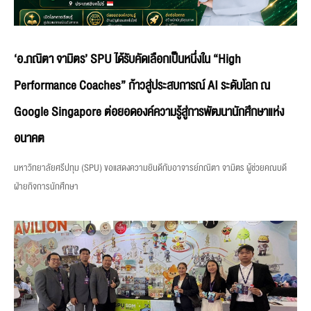
‘อ.ภณิตา จามิตร’ SPU ได้รับคัดเลือกเป็นหนึ่งใน “High
Performance Coaches” ก้าวสู่ประสบการณ์ AI ระดับโลก ณ
Google Singapore ต่อยอดองค์ความรู้สู่การพัฒนานักศึกษาแห่ง
อนาคต
มหาวิทยาลัยศรีปทุม (SPU) ขอแสดงความยินดีกับอาจารย์ภณิตา จามิตร ผู้ช่วยคณบดี
ฝ่ายกิจการนักศึกษา