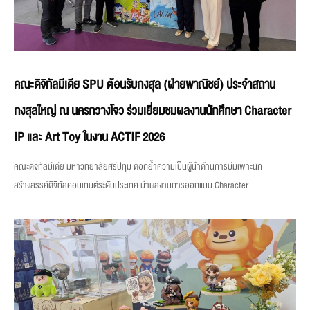
คณะดิจิทัลมีเดีย SPU ต้อนรับกงสุล (ฝ่ายพาณิชย์) ประจำสถาน
กงสุลใหญ่ ณ นครกวางโจว ร่วมเยี่ยมชมผลงานนักศึกษา Character
IP และ Art Toy ในงาน ACTIF 2026
คณะดิจิทัลมีเดีย มหาวิทยาลัยศรีปทุม ตอกย้ำความเป็นผู้นำด้านการบ่มเพาะนัก
สร้างสรรค์ดิจิทัลคอนเทนต์ระดับประเทศ นำผลงานการออกแบบ Character