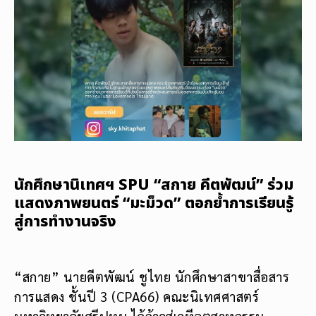
นักศึกษานิเทศฯ SPU “สกาย คีตพัฒน์” ร่วม
แสดงภาพยนตร์ “มะม็วด” ตอกย้ำการเรียนรู้
สู่การทำงานจริง
“สกาย” นายคีตพัฒน์ ชูไทย นักศึกษาสาขาสื่อสาร
การแสดง ชั้นปี 3 (CPA66) คณะนิเทศศาสตร์
มหาวิทยาลัยศรีปทุม ได้ก้าวสู่เวทีอุตสาหกรรม