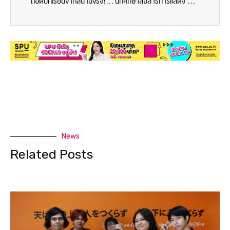
ถอดบทเรียนจากสนามจริง! การจัดการความปลอดภัยการบิน SPU เปิดโลกการเรียนรู้ระบบปฏิบัติการการบิน ณ ท่าอากาศยานดอนเมือง
นักศึกษาสื่อสารการแสดง SPU “เอฟโฟร์ พีรวิชญ์” ร่วมซีรีส์ “Love of Silom” บน WeTV ตอกย้ำคุณภาพนักแสดงมืออาชีพ
News
Related Posts