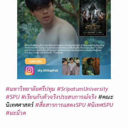
#มหาวิทยาลัยศรีปทุม
#SripatumUniversity
#SPU
#เรียนกับตัวจริงประสบการณ์จริง
#คณะ
นิเทศศาสตร์
#สื่อสารการแสดงSPU
#นิเทศSPU
#มะม็วด