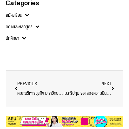
Categories
สมัครเรียน
คณะและหลักสูตร
นักศึกษา
PREVIOUS
NEXT
คณะบริหารธุรกิจ มหาวิทยาลัยศรีปทุม ก้าวล้ำ! ปั้นนักบริหารยุคดิจิทัลสู่ Influencer มืออาชีพ
ม.ศรีปทุม ขอแสดงความยินดีแด่ ดร.ณัฐธยาน์ ตรีผลา กับรางวัล “บุคลากรดีเด่นด้านศิลปวัฒนธรรม” ประจำปี 2568