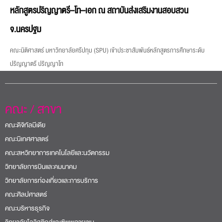
หลักสูตรปริญญาตรี–โท–เอก ณ สถาบันส่งเสริมงานสอบสวน
จ.นครปฐม
คณะนิติศาสตร์ มหาวิทยาลัยศรีปทุม (SPU) เข้าประชาสัมพันธ์หลักสูตรการศึกษาระดับ
ปริญญาตรี ปริญญาโท
คณะ / สาขา
คณะดิจิทัลมีเดีย
คณะนิเทศศาสตร์
คณะสหวิทยาการเทคโนโลยีและนวัตกรรม
วิทยาลัยการบินและคมนาคม
วิทยาลัยการท่องเที่ยวและการบริการ
คณะศิลปศาสตร์
คณะบริหารธุรกิจ