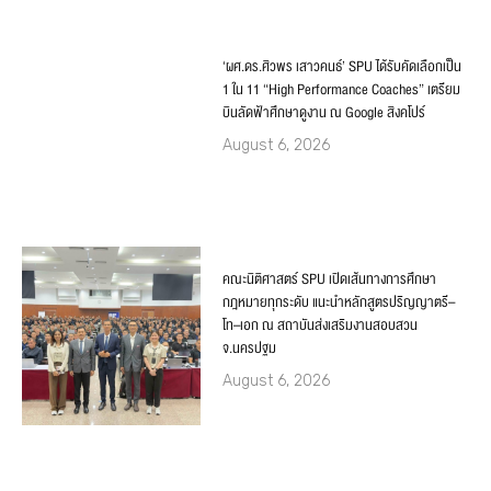
‘ผศ.ดร.ศิวพร เสาวคนธ์’ SPU ได้รับคัดเลือกเป็น
1 ใน 11 “High Performance Coaches” เตรียม
บินลัดฟ้าศึกษาดูงาน ณ Google สิงคโปร์
August 6, 2026
คณะนิติศาสตร์ SPU เปิดเส้นทางการศึกษา
กฎหมายทุกระดับ แนะนำหลักสูตรปริญญาตรี–
โท–เอก ณ สถาบันส่งเสริมงานสอบสวน
จ.นครปฐม
August 6, 2026