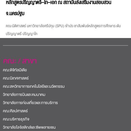
หลักสูตรปริญญาตรี–โท–เอก ณ สถาบันส่งเสริมงานสอบสวน
จ.นครปฐม
คณะนิติศาสตร์ มหาวิทยาลัยศรีปทุม (SPU) เข้าประชาสัมพันธ์หลักสูตรการศึกษาระดับ
ปริญญาตรี ปริญญาโท
คณะ / สาขา
คณะดิจิทัลมีเดีย
คณะนิเทศศาสตร์
คณะสหวิทยาการเทคโนโลยีและนวัตกรรม
วิทยาลัยการบินและคมนาคม
วิทยาลัยการท่องเที่ยวและการบริการ
คณะศิลปศาสตร์
คณะบริหารธุรกิจ
วิทยาลัยโลจิสติกส์และซัพพลายเชน