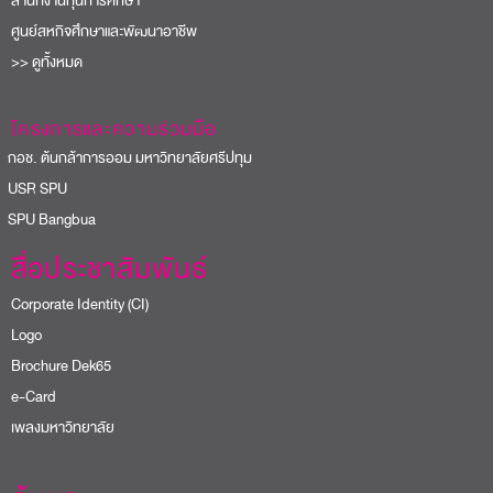
สำนักงานทุนการศึกษา
ศูนย์สหกิจศึกษาและพัฒนาอาชีพ
>> ดูทั้งหมด
โครงการและความร่วมมือ
อช. ต้นกล้าการออม มหาวิทยาลัยศรีปทุม
USR SPU
PU Bangbua
สื่อประชาสัมพันธ์
Corporate Identity (CI)
Logo
Brochure Dek65
e-Card
เพลงมหาวิทยาลัย