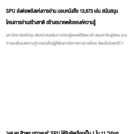
SPU ส่งต่อพลังแห่งการอ่าน มอบหนังสือ 13,673 เล่ม สนับสนุน
โครงการอ่านสร้างชาติ สร้างอนาคตด้วยองค์ความรู้
มหาวิทยาลัยศรีปทุม เดินหน้าส่งเสริมการเรียนรู้ตลอดชีวิตและสร้างคุณค่าคืนสู่สังคม ผ่าน
การแบ่งปันองค์ความรู้จากหนังสือสู่ผู้ที่ต้องการโอกาสทางการศึกษา โดยเมื่อวันศุกร์ที่ 7
‘ผศ.ดร.ศิวพร เสาวคนธ์’ SPU ได้รับคัดเลือกเป็น 1 ใน 11 “High