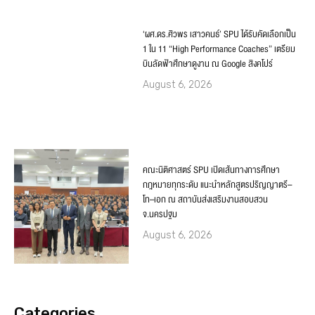
‘ผศ.ดร.ศิวพร เสาวคนธ์’ SPU ได้รับคัดเลือกเป็น
1 ใน 11 “High Performance Coaches” เตรียม
บินลัดฟ้าศึกษาดูงาน ณ Google สิงคโปร์
August 6, 2026
คณะนิติศาสตร์ SPU เปิดเส้นทางการศึกษา
กฎหมายทุกระดับ แนะนำหลักสูตรปริญญาตรี–
โท–เอก ณ สถาบันส่งเสริมงานสอบสวน
จ.นครปฐม
August 6, 2026
Categories