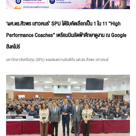
‘ผศ.ดร.ศิวพร เสาวคนธ์’ SPU ได้รับคัดเลือกเป็น 1 ใน 11 “High
Performance Coaches” เตรียมบินลัดฟ้าศึกษาดูงาน ณ Google
สิงคโปร์
มหาวิทยาลัยศรีปทุม (SPU) ขอแสดงความยินดีกับ ผศ.ดร.ศิวพร เสาวคนธ์