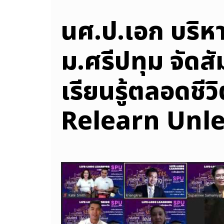
นศ.ป.เอก บริห
ม.ศรีปทุม จัด
เรียนรู้ตลอดชี
Relearn Unl