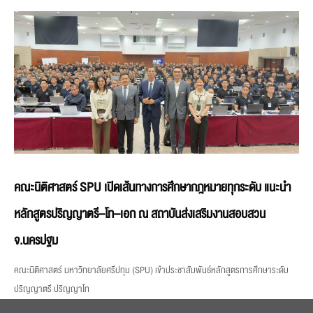
คณะนิติศาสตร์ SPU เปิดเส้นทางการศึกษากฎหมายทุกระดับ แนะนำ
หลักสูตรปริญญาตรี–โท–เอก ณ สถาบันส่งเสริมงานสอบสวน
จ.นครปฐม
คณะนิติศาสตร์ มหาวิทยาลัยศรีปทุม (SPU) เข้าประชาสัมพันธ์หลักสูตรการศึกษาระดับ
ปริญญาตรี ปริญญาโท