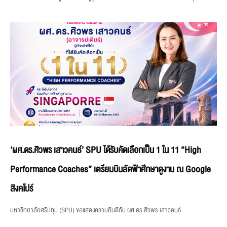
‘ผศ.ดร.ศิวพร เสาวคนธ์’ SPU ได้รับคัดเลือกเป็น 1 ใน 11 “High
Performance Coaches” เตรียมบินลัดฟ้าศึกษาดูงาน ณ Google
สิงคโปร์
มหาวิทยาลัยศรีปทุม (SPU) ขอแสดงความยินดีกับ ผศ.ดร.ศิวพร เสาวคนธ์