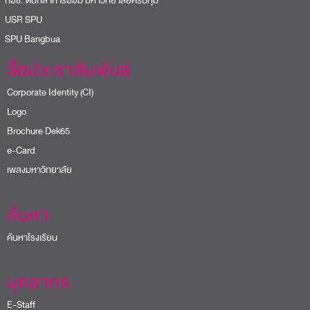
อช. ต้นกล้าการออม มหาวิทยาลัยศรีปทุม
USR SPU
PU Bangbua
สื่อประชาสัมพันธ์
Corporate Identity (CI)
Logo
Brochure Dek65
e-Card
เพลงมหาวิทยาลัย
ค้นหา
ค้นหาโรงเรียน
บุคลากร
E-Staff