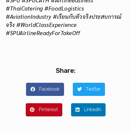
#SPU #SPUCATH #AirlineBusiness
#ThaiCatering #FoodLogistics
#AviationIndustry #เรียนกับตัวจริงประสบการณ์
จริง #WorldClassExperience
#SPUAirlineReadyForTakeOff
Share:
Facebook
Twitter
Pinterest
LinkedIn