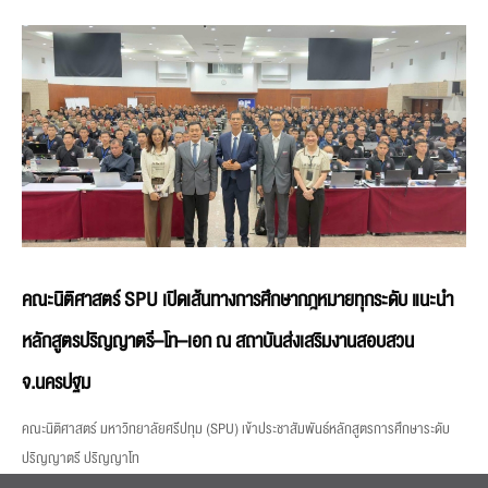
คณะนิติศาสตร์ SPU เปิดเส้นทางการศึกษากฎหมายทุกระดับ แนะนำ
หลักสูตรปริญญาตรี–โท–เอก ณ สถาบันส่งเสริมงานสอบสวน
จ.นครปฐม
คณะนิติศาสตร์ มหาวิทยาลัยศรีปทุม (SPU) เข้าประชาสัมพันธ์หลักสูตรการศึกษาระดับ
ปริญญาตรี ปริญญาโท