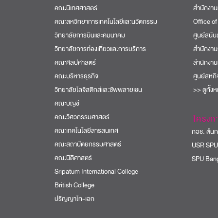
คณะนิเทศศาสตร์
สำนักงาน
คณะสหวิทยาการเทคโนโลยีและนวัตกรรม
Office of
วิทยาลัยการบินและคมนาคม
ศูนย์สนั
วิทยาลัยการท่องเที่ยวและการบริการ
สำนักงาน
คณะศิลปศาสตร์
สำนักงาน
คณะบริหารธุรกิจ
ศูนย์สหก
วิทยาลัยโลจิสติกส์และซัพพลายเชน
>> ดูทั้ง
คณะบัญชี
คณะวิศวกรรมศาสตร์
โครงก
คณะเทคโนโลยีสารสนเทศ
กอช. ต้นกล
คณะสถาปัตยกรรมศาสตร์
USR SPU
คณะนิติศาสตร์
SPU Bang
Sripatum International College
British College
ปริญญาโท-เอก