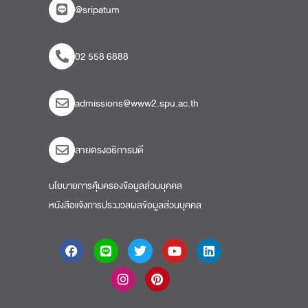
@sripatum
02 558 6888
admissions@www2.spu.ac.th
สายตรงอธิการบดี​
นโยบายการคุ้มครองข้อมูลส่วนบุคคล
หนังสือแจ้งการประมวลผลข้อมูลส่วนบุคคล