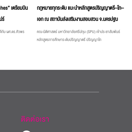
hes” เตรียมบิน
กฎหมายทุกระดับ แนะนำหลักสูตรปริญญาตรี–โท–
ปร์
เอก ณ สถาบันส่งเสริมงานสอบสวน จ.นครปฐม
ีกับ ผศ.ดร.ศิวพร
คณะนิติศาสตร์ มหาวิทยาลัยศรีปทุม (SPU) เข้าประชาสัมพันธ์
หลักสูตรการศึกษาระดับปริญญาตรี ปริญญาโท
ติดต่อเรา