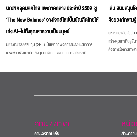
บัณฑิตอุดมคติไทย เขตภาคกลาง ประจำปี 2569 ชู
เล่ม สนับสนุนโ
‘The New Balance’ วางโจทย์ใหม่ปั้นบัณฑิตไทยให้
ด้วยองค์ความรู้
เก่ง AI–ไม่ทิ้งคุณค่าความเป็นมนุษย์
มหาวิทยาลัยศรีปทุม 
สร้างคุณค่าคืนสู่สังค
มหาวิทยาลัยศรีปทุม (SPU) เป็นเจ้าภาพจัดการประชุมวิชาการ
ต้องการโอกาสทางการศ
เครือข่ายพัฒนาบัณฑิตอุดมคติไทย เขตภาคกลาง ประจำปี
คณะ / สาขา
หน่
คณะดิจิทัลมีเดีย
สำนักงาน