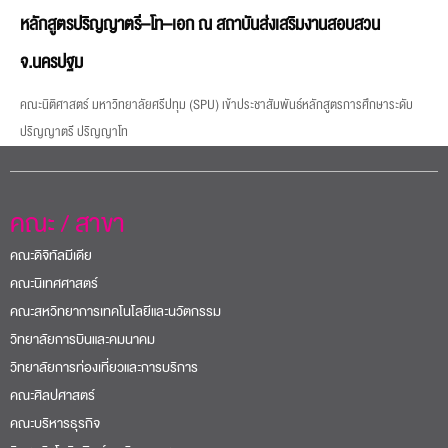
หลักสูตรปริญญาตรี–โท–เอก ณ สถาบันส่งเสริมงานสอบสวน
จ.นครปฐม
คณะนิติศาสตร์ มหาวิทยาลัยศรีปทุม (SPU) เข้าประชาสัมพันธ์หลักสูตรการศึกษาระดับ
ปริญญาตรี ปริญญาโท
คณะ / สาขา
คณะดิจิทัลมีเดีย
คณะนิเทศศาสตร์
คณะสหวิทยาการเทคโนโลยีและนวัตกรรม
วิทยาลัยการบินและคมนาคม
วิทยาลัยการท่องเที่ยวและการบริการ
คณะศิลปศาสตร์
คณะบริหารธุรกิจ