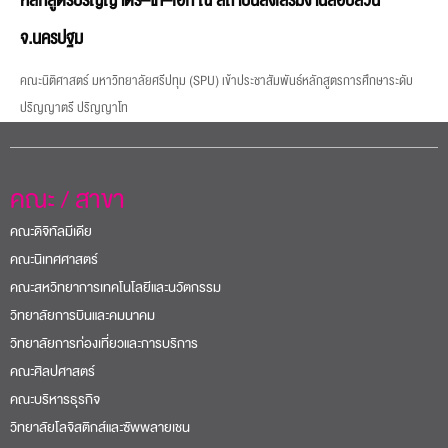
หลักสูตรปริญญาตรี–โท–เอก ณ สถาบันส่งเสริมงานสอบสวน
จ.นครปฐม
คณะนิติศาสตร์ มหาวิทยาลัยศรีปทุม (SPU) เข้าประชาสัมพันธ์หลักสูตรการศึกษาระดับ
ปริญญาตรี ปริญญาโท
คณะ / สาขา
คณะดิจิทัลมีเดีย
คณะนิเทศศาสตร์
คณะสหวิทยาการเทคโนโลยีและนวัตกรรม
วิทยาลัยการบินและคมนาคม
วิทยาลัยการท่องเที่ยวและการบริการ
คณะศิลปศาสตร์
คณะบริหารธุรกิจ
วิทยาลัยโลจิสติกส์และซัพพลายเชน