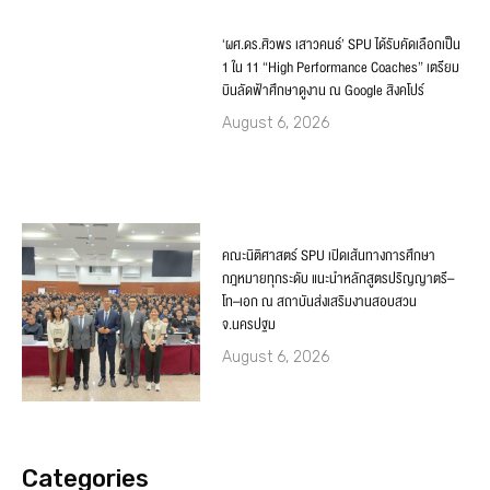
‘ผศ.ดร.ศิวพร เสาวคนธ์’ SPU ได้รับคัดเลือกเป็น
1 ใน 11 “High Performance Coaches” เตรียม
บินลัดฟ้าศึกษาดูงาน ณ Google สิงคโปร์
August 6, 2026
คณะนิติศาสตร์ SPU เปิดเส้นทางการศึกษา
กฎหมายทุกระดับ แนะนำหลักสูตรปริญญาตรี–
โท–เอก ณ สถาบันส่งเสริมงานสอบสวน
จ.นครปฐม
August 6, 2026
Categories