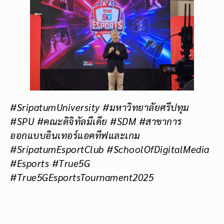
#SripatumUniversity #มหาวิทยาลัยศรีปทุม
#SPU #คณะดิจิทัลมีเดีย #SDM #สาขาการ
ออกแบบอินเทอร์แอคทีฟและเกม
#SripatumEsportClub #SchoolOfDigitalMedia
#Esports #True5G
#True5GEsportsTournament2025