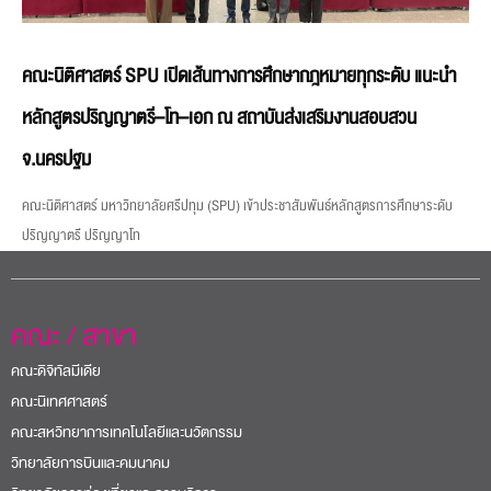
คณะนิติศาสตร์ SPU เปิดเส้นทางการศึกษากฎหมายทุกระดับ แนะนำ
หลักสูตรปริญญาตรี–โท–เอก ณ สถาบันส่งเสริมงานสอบสวน
จ.นครปฐม
คณะนิติศาสตร์ มหาวิทยาลัยศรีปทุม (SPU) เข้าประชาสัมพันธ์หลักสูตรการศึกษาระดับ
ปริญญาตรี ปริญญาโท
คณะ / สาขา
คณะดิจิทัลมีเดีย
คณะนิเทศศาสตร์
คณะสหวิทยาการเทคโนโลยีและนวัตกรรม
วิทยาลัยการบินและคมนาคม