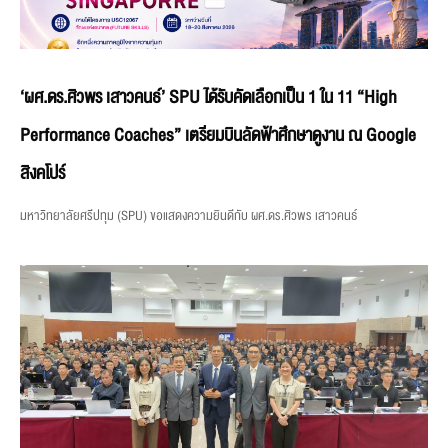
‘ผศ.ดร.ศิวพร เสาวคนธ์’ SPU ได้รับคัดเลือกเป็น 1 ใน 11 “High
Performance Coaches” เตรียมบินลัดฟ้าศึกษาดูงาน ณ Google
สิงคโปร์
มหาวิทยาลัยศรีปทุม (SPU) ขอแสดงความยินดีกับ ผศ.ดร.ศิวพร เสาวคนธ์