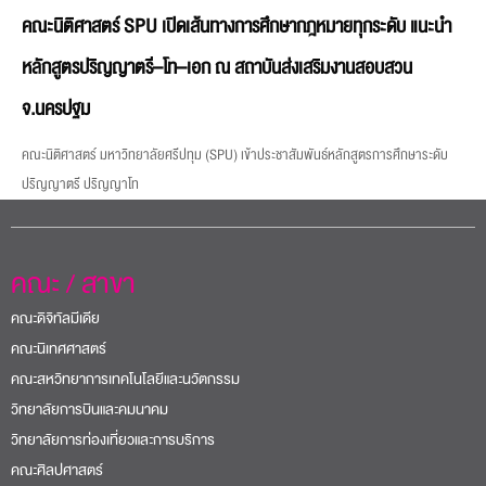
คณะนิติศาสตร์ SPU เปิดเส้นทางการศึกษากฎหมายทุกระดับ แนะนำ
หลักสูตรปริญญาตรี–โท–เอก ณ สถาบันส่งเสริมงานสอบสวน
จ.นครปฐม
คณะนิติศาสตร์ มหาวิทยาลัยศรีปทุม (SPU) เข้าประชาสัมพันธ์หลักสูตรการศึกษาระดับ
ปริญญาตรี ปริญญาโท
คณะ / สาขา
คณะดิจิทัลมีเดีย
คณะนิเทศศาสตร์
คณะสหวิทยาการเทคโนโลยีและนวัตกรรม
วิทยาลัยการบินและคมนาคม
วิทยาลัยการท่องเที่ยวและการบริการ
คณะศิลปศาสตร์