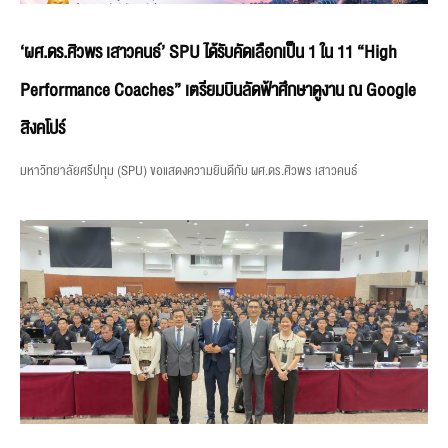
‘ผศ.ดร.ศิวพร เสาวคนธ์’ SPU ได้รับคัดเลือกเป็น 1 ใน 11 “High
Performance Coaches” เตรียมบินลัดฟ้าศึกษาดูงาน ณ Google
สิงคโปร์
มหาวิทยาลัยศรีปทุม (SPU) ขอแสดงความยินดีกับ ผศ.ดร.ศิวพร เสาวคนธ์