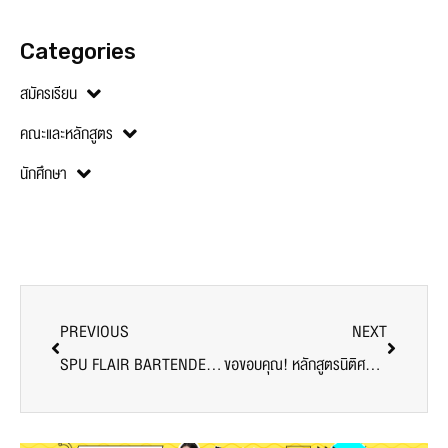
Categories
สมัครเรียน
คณะและหลักสูตร
นักศึกษา
PREVIOUS
NEXT
SPU FLAIR BARTENDER COMPETITION 2022 กิจกรรมดีดีของสายชง ปวช. ปวส. มาแล้วว…
ขอขอบคุณ! หลักสูตรนิติศาสตรบัณฑิต (ปริญญาตรี) SPU สนับสนุนเครื่องดื่ม บุคลากรทางการแพทย์และอาสาสมัคร ศูนย์ฉีดวัคซีน ม.ศรีปทุม