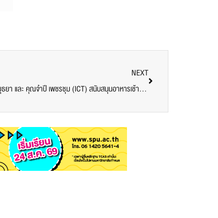
NEXT
ขอขอบคุณ! คุณมัลลิกา ปาละกวงศ์ ณ อยุธยา และ คุณจำปี เพชรชุม (ICT) สนับสนุนอาหารเช้า บุคลากรทางการแพทย์และอาสาสมัคร ศูนย์ฉีดวัคซีน ม.ศรีปทุม