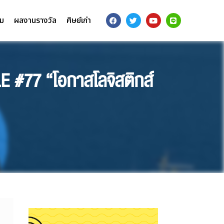
รม
ผลงานรางวัล
ศิษย์เก่า
#77 “โอกาสโลจิสติกส์