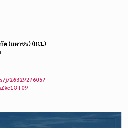
ำกัด (มหาชน) (
RCL)
ล
us/j/2632927605?
nZkc1QT09