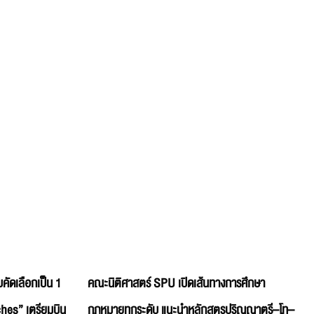
คัดเลือกเป็น 1
คณะนิติศาสตร์ SPU เปิดเส้นทางการศึกษา
hes” เตรียมบิน
กฎหมายทุกระดับ แนะนำหลักสูตรปริญญาตรี–โท–