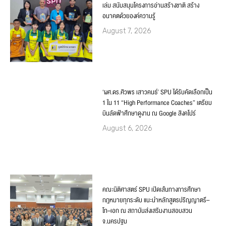
เล่ม สนับสนุนโครงการอ่านสร้างชาติ สร้าง
อนาคตด้วยองค์ความรู้
August 7, 2026
‘ผศ.ดร.ศิวพร เสาวคนธ์’ SPU ได้รับคัดเลือกเป็น
1 ใน 11 “High Performance Coaches” เตรียม
บินลัดฟ้าศึกษาดูงาน ณ Google สิงคโปร์
August 6, 2026
คณะนิติศาสตร์ SPU เปิดเส้นทางการศึกษา
กฎหมายทุกระดับ แนะนำหลักสูตรปริญญาตรี–
โท–เอก ณ สถาบันส่งเสริมงานสอบสวน
จ.นครปฐม