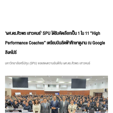
‘ผศ.ดร.ศิวพร เสาวคนธ์’ SPU ได้รับคัดเลือกเป็น 1 ใน 11 “High
Performance Coaches” เตรียมบินลัดฟ้าศึกษาดูงาน ณ Google
สิงคโปร์
มหาวิทยาลัยศรีปทุม (SPU) ขอแสดงความยินดีกับ ผศ.ดร.ศิวพร เสาวคนธ์