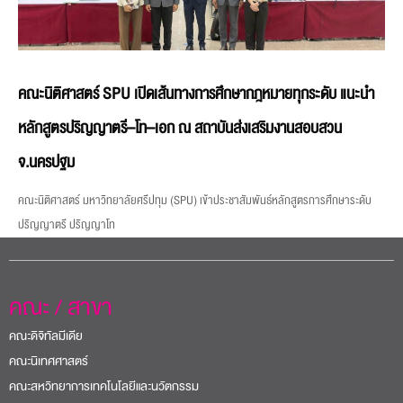
คณะนิติศาสตร์ SPU เปิดเส้นทางการศึกษากฎหมายทุกระดับ แนะนำ
หลักสูตรปริญญาตรี–โท–เอก ณ สถาบันส่งเสริมงานสอบสวน
จ.นครปฐม
คณะนิติศาสตร์ มหาวิทยาลัยศรีปทุม (SPU) เข้าประชาสัมพันธ์หลักสูตรการศึกษาระดับ
ปริญญาตรี ปริญญาโท
คณะ / สาขา
คณะดิจิทัลมีเดีย
คณะนิเทศศาสตร์
คณะสหวิทยาการเทคโนโลยีและนวัตกรรม