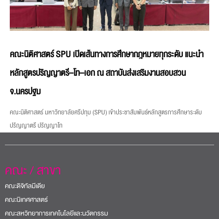
คณะนิติศาสตร์ SPU เปิดเส้นทางการศึกษากฎหมายทุกระดับ แนะนำ
หลักสูตรปริญญาตรี–โท–เอก ณ สถาบันส่งเสริมงานสอบสวน
จ.นครปฐม
คณะนิติศาสตร์ มหาวิทยาลัยศรีปทุม (SPU) เข้าประชาสัมพันธ์หลักสูตรการศึกษาระดับ
ปริญญาตรี ปริญญาโท
คณะ / สาขา
คณะดิจิทัลมีเดีย
คณะนิเทศศาสตร์
คณะสหวิทยาการเทคโนโลยีและนวัตกรรม