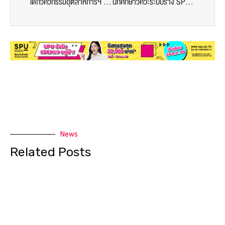
เด็กวิศวกรรมอุตสาหการฯ SPU คว้ารองชนะเลิศอันดับ 1 เวทีนวัตกรรมระดับลุ่มน้ำโขง โชว์ศักยภาพงานวิชาการสู่เวทีอุดมศึกษา
นักศึกษาวิศวะระบบราง SPU คว้าชนะเลิศเวทีนวัตกรรมระดับลุ่มน้ำโขง นำเสนอผลงานพัฒนา AI ตรวจจับสิ่งกีดขวางบนรถตรวจราง
News
Related Posts