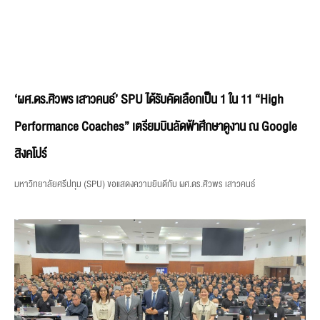
‘ผศ.ดร.ศิวพร เสาวคนธ์’ SPU ได้รับคัดเลือกเป็น 1 ใน 11 “High
Performance Coaches” เตรียมบินลัดฟ้าศึกษาดูงาน ณ Google
สิงคโปร์
มหาวิทยาลัยศรีปทุม (SPU) ขอแสดงความยินดีกับ ผศ.ดร.ศิวพร เสาวคนธ์