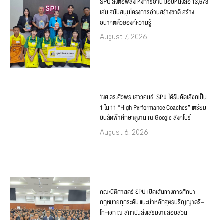
SPU ส่งต่อพลังแห่งการอ่าน มอบหนังสือ 13,673
เล่ม สนับสนุนโครงการอ่านสร้างชาติ สร้าง
อนาคตด้วยองค์ความรู้
August 7, 2026
‘ผศ.ดร.ศิวพร เสาวคนธ์’ SPU ได้รับคัดเลือกเป็น
1 ใน 11 “High Performance Coaches” เตรียม
บินลัดฟ้าศึกษาดูงาน ณ Google สิงคโปร์
August 6, 2026
คณะนิติศาสตร์ SPU เปิดเส้นทางการศึกษา
กฎหมายทุกระดับ แนะนำหลักสูตรปริญญาตรี–
โท–เอก ณ สถาบันส่งเสริมงานสอบสวน