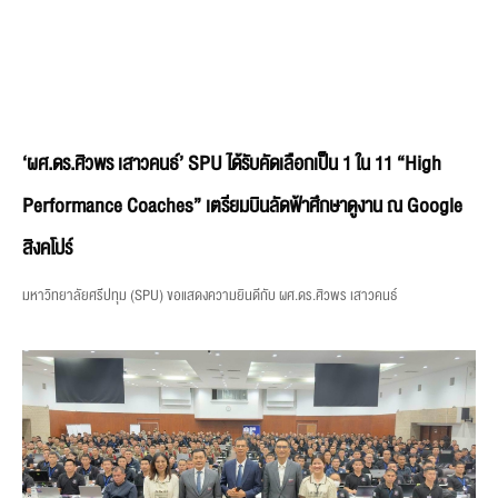
‘ผศ.ดร.ศิวพร เสาวคนธ์’ SPU ได้รับคัดเลือกเป็น 1 ใน 11 “High
Performance Coaches” เตรียมบินลัดฟ้าศึกษาดูงาน ณ Google
สิงคโปร์
มหาวิทยาลัยศรีปทุม (SPU) ขอแสดงความยินดีกับ ผศ.ดร.ศิวพร เสาวคนธ์