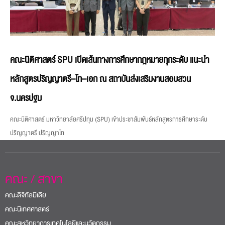
คณะนิติศาสตร์ SPU เปิดเส้นทางการศึกษากฎหมายทุกระดับ แนะนำ
หลักสูตรปริญญาตรี–โท–เอก ณ สถาบันส่งเสริมงานสอบสวน
จ.นครปฐม
คณะนิติศาสตร์ มหาวิทยาลัยศรีปทุม (SPU) เข้าประชาสัมพันธ์หลักสูตรการศึกษาระดับ
ปริญญาตรี ปริญญาโท
คณะ / สาขา
คณะดิจิทัลมีเดีย
คณะนิเทศศาสตร์
คณะสหวิทยาการเทคโนโลยีและนวัตกรรม