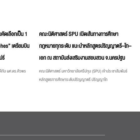
คัดเลือกเป็น 1
คณะนิติศาสตร์ SPU เปิดเส้นทางการศึกษา
hes” เตรียมบิน
กฎหมายทุกระดับ แนะนำหลักสูตรปริญญาตรี–โท–
ปร์
เอก ณ สถาบันส่งเสริมงานสอบสวน จ.นครปฐม
ีกับ ผศ.ดร.ศิวพร
คณะนิติศาสตร์ มหาวิทยาลัยศรีปทุม (SPU) เข้าประชาสัมพันธ์
หลักสูตรการศึกษาระดับปริญญาตรี ปริญญาโท