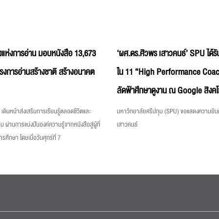
แห่งการอ่าน มอบหนังสือ 13,673
‘ผศ.ดร.ศิวพร เสาวคนธ์’ SPU ได้รับ
ครงการอ่านสร้างชาติ สร้างอนาคต
ใน 11 “High Performance Coac
ลัดฟ้าศึกษาดูงาน ณ Google สิงคโ
เดินหน้าส่งเสริมการเรียนรู้ตลอดชีวิตและ
มหาวิทยาลัยศรีปทุม (SPU) ขอแสดงความยินด
ม ผ่านการแบ่งปันองค์ความรู้จากหนังสือสู่ผู้ที่
เสาวคนธ์
ึกษา โดยเมื่อวันศุกร์ที่ 7