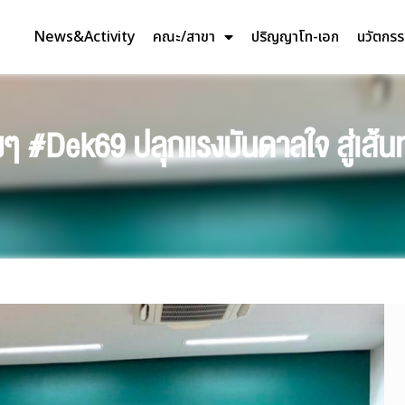
News&Activity
คณะ/สาขา
ปริญญาโท-เอก
นวัตกร
ๆ #Dek69 ปลุกแรงบันดาลใจ สู่เส้น