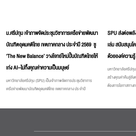
ม.ศรีปทุม เจ้าภาพจัดประชุมวิชาการเครือข่ายพัฒนา
SPU ส่งต่อพลัง
บัณฑิตอุดมคติไทย เขตภาคกลาง ประจำปี 2569 ชู
เล่ม สนับสนุนโ
‘The New Balance’ วางโจทย์ใหม่ปั้นบัณฑิตไทยให้
ด้วยองค์ความรู้
เก่ง AI–ไม่ทิ้งคุณค่าความเป็นมนุษย์
มหาวิทยาลัยศรีปทุม 
สร้างคุณค่าคืนสู่สังค
มหาวิทยาลัยศรีปทุม (SPU) เป็นเจ้าภาพจัดการประชุมวิชาการ
ต้องการโอกาสทางการศ
เครือข่ายพัฒนาบัณฑิตอุดมคติไทย เขตภาคกลาง ประจำปี