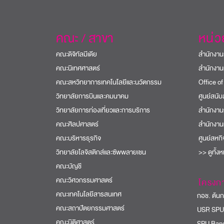
คณะ / สาขา
หน่
คณะดิจิทัลมีเดีย
สำนักงาน
คณะนิเทศศาสตร์
สำนักงาน
คณะสหวิทยาการเทคโนโลยีและนวัตกรรม
Office of
วิทยาลัยการบินและคมนาคม
ศูนย์สนั
วิทยาลัยการท่องเที่ยวและการบริการ
สำนักงาน
คณะศิลปศาสตร์
สำนักงาน
คณะบริหารธุรกิจ
ศูนย์สหก
วิทยาลัยโลจิสติกส์และซัพพลายเชน
>> ดูทั้ง
คณะบัญชี
คณะวิศวกรรมศาสตร์
โครงก
คณะเทคโนโลยีสารสนเทศ
กอช. ต้นกล
คณะสถาปัตยกรรมศาสตร์
USR SPU
คณะนิติศาสตร์
SPU Bang