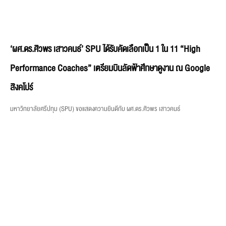
‘ผศ.ดร.ศิวพร เสาวคนธ์’ SPU ได้รับคัดเลือกเป็น 1 ใน 11 “High
Performance Coaches” เตรียมบินลัดฟ้าศึกษาดูงาน ณ Google
สิงคโปร์
มหาวิทยาลัยศรีปทุม (SPU) ขอแสดงความยินดีกับ ผศ.ดร.ศิวพร เสาวคนธ์