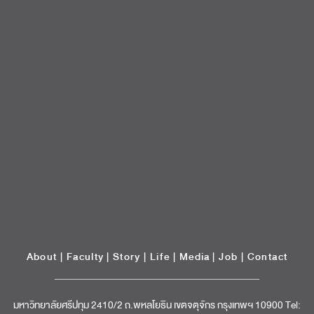
About
|
Faculty
|
Story
| Life |
Media
|
Job
|
Contact
มหาวิทยาลัยศรีปทุม 2410/2 ถ.พหลโยธิน เขตจตุจักร กรุงเทพฯ 10900 Tel:
(662) 558-6888 Fax: (662) 561 1721