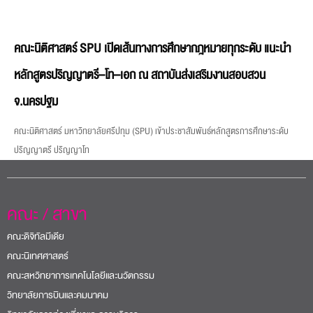
คณะนิติศาสตร์ SPU เปิดเส้นทางการศึกษากฎหมายทุกระดับ แนะนำ
หลักสูตรปริญญาตรี–โท–เอก ณ สถาบันส่งเสริมงานสอบสวน
จ.นครปฐม
คณะนิติศาสตร์ มหาวิทยาลัยศรีปทุม (SPU) เข้าประชาสัมพันธ์หลักสูตรการศึกษาระดับ
ปริญญาตรี ปริญญาโท
คณะ / สาขา
คณะดิจิทัลมีเดีย
คณะนิเทศศาสตร์
คณะสหวิทยาการเทคโนโลยีและนวัตกรรม
วิทยาลัยการบินและคมนาคม