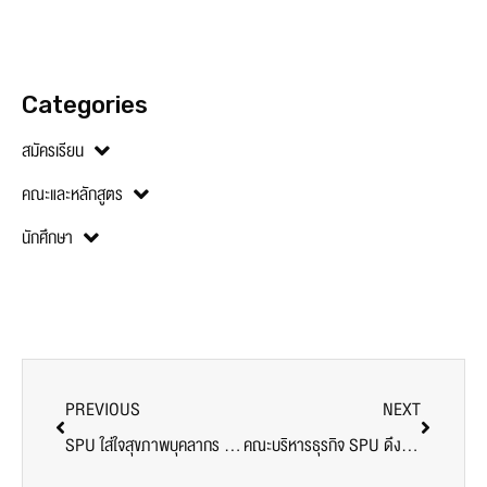
Categories
สมัครเรียน
คณะและหลักสูตร
นักศึกษา
PREVIOUS
NEXT
SPU ใส่ใจสุขภาพบุคลากร เปิด “ศูนย์กายภาพบำบัด D Care@SPU” ดูแลอาการออฟฟิศซินโดรมฟรี
คณะบริหารธุรกิจ SPU ดึงผู้เชี่ยวชาญร่วมถอดรหัสตลาดจีน เสริมกลยุทธ์ส่งออกให้นักศึกษามองไกลอย่างมืออาชีพ