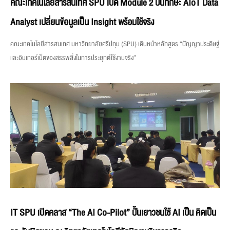
คณะเทคโนโลยีสารสนเทศ SPU เปิด Module 2 ปั้นทักษะ AIoT Data
Analyst เปลี่ยนข้อมูลเป็น Insight พร้อมใช้จริง
คณะเทคโนโลยีสารสนเทศ มหาวิทยาลัยศรีปทุม (SPU) เดินหน้าหลักสูตร “ปัญญาประดิษฐ์
และอินเทอร์เน็ตของสรรพสิ่งในการประยุกต์ใช้งานจริง”
IT SPU เปิดคลาส “The AI Co-Pilot” ปั้นเยาวชนใช้ AI เป็น คิดเป็น