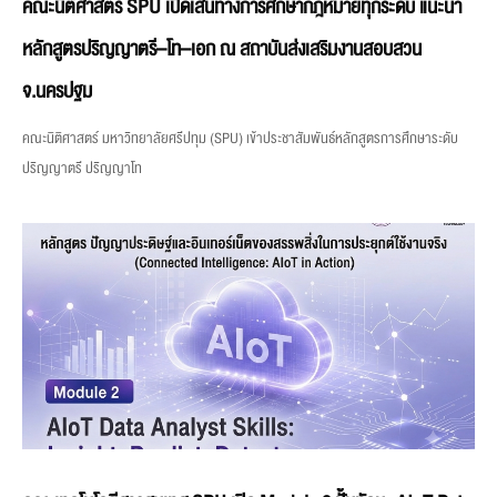
คณะนิติศาสตร์ SPU เปิดเส้นทางการศึกษากฎหมายทุกระดับ แนะนำ
หลักสูตรปริญญาตรี–โท–เอก ณ สถาบันส่งเสริมงานสอบสวน
จ.นครปฐม
คณะนิติศาสตร์ มหาวิทยาลัยศรีปทุม (SPU) เข้าประชาสัมพันธ์หลักสูตรการศึกษาระดับ
ปริญญาตรี ปริญญาโท