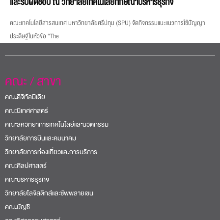
และรับผิดชอบ ณ วิทยาลัยเทคโนโลยีทักษิณาบริหารธุรกิจ
คณะเทคโนโลยีสารสนเทศ มหาวิทยาลัยศรีปทุม (SPU) จัดกิจกรรมแนะแนวการใช้ปัญญา
ประดิษฐ์ในหัวข้อ “The
คณะ / สาขา
คณะดิจิทัลมีเดีย
คณะนิเทศศาสตร์
คณะสหวิทยาการเทคโนโลยีและนวัตกรรม
วิทยาลัยการบินและคมนาคม
วิทยาลัยการท่องเที่ยวและการบริการ
คณะศิลปศาสตร์
คณะบริหารธุรกิจ
วิทยาลัยโลจิสติกส์และซัพพลายเชน
คณะบัญชี