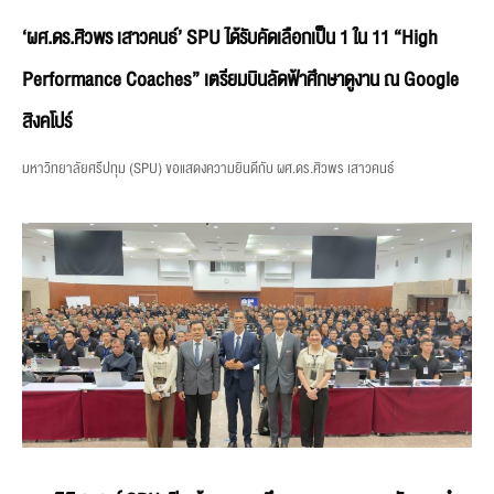
‘ผศ.ดร.ศิวพร เสาวคนธ์’ SPU ได้รับคัดเลือกเป็น 1 ใน 11 “High
Performance Coaches” เตรียมบินลัดฟ้าศึกษาดูงาน ณ Google
สิงคโปร์
มหาวิทยาลัยศรีปทุม (SPU) ขอแสดงความยินดีกับ ผศ.ดร.ศิวพร เสาวคนธ์