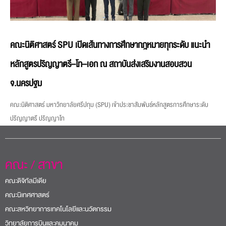
คณะนิติศาสตร์ SPU เปิดเส้นทางการศึกษากฎหมายทุกระดับ แนะนำ
หลักสูตรปริญญาตรี–โท–เอก ณ สถาบันส่งเสริมงานสอบสวน
จ.นครปฐม
คณะนิติศาสตร์ มหาวิทยาลัยศรีปทุม (SPU) เข้าประชาสัมพันธ์หลักสูตรการศึกษาระดับ
ปริญญาตรี ปริญญาโท
คณะ / สาขา
คณะดิจิทัลมีเดีย
คณะนิเทศศาสตร์
คณะสหวิทยาการเทคโนโลยีและนวัตกรรม
วิทยาลัยการบินและคมนาคม