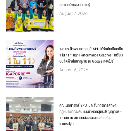
อนาคตด้วยองค์ความรู้
August 7, 2026
‘ผศ.ดร.ศิวพร เสาวคนธ์’ SPU ได้รับคัดเลือกเป็น
1 ใน 11 “High Performance Coaches” เตรียม
บินลัดฟ้าศึกษาดูงาน ณ Google สิงคโปร์
August 6, 2026
คณะนิติศาสตร์ SPU เปิดเส้นทางการศึกษา
กฎหมายทุกระดับ แนะนำหลักสูตรปริญญาตรี–
โท–เอก ณ สถาบันส่งเสริมงานสอบสวน
จ.นครปฐม