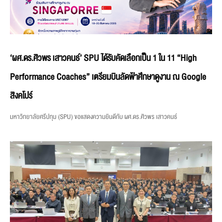
‘ผศ.ดร.ศิวพร เสาวคนธ์’ SPU ได้รับคัดเลือกเป็น 1 ใน 11 “High
Performance Coaches” เตรียมบินลัดฟ้าศึกษาดูงาน ณ Google
สิงคโปร์
มหาวิทยาลัยศรีปทุม (SPU) ขอแสดงความยินดีกับ ผศ.ดร.ศิวพร เสาวคนธ์