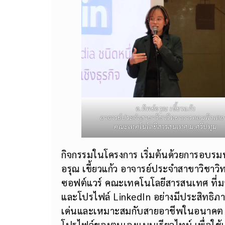
อ.ทิพย์อรุณ เขี้ยวแก้ว
อาจารย์ประจำสาขาวิชาวิทยาการคอมพิวเตอร
คณะเทคโนโลยีสารสนเทศ ม.ศรีปทุม
กิจกรรมในโครงการ เริ่มต้นด้วยการอบรมห
อรุณ เขี้ยวแก้ว อาจารย์ประจำสาขาวิช
ซอฟต์แวร์ คณะเทคโนโลยีสารสนเทศ ที่มาแบ
และโปรไฟล์ LinkedIn อย่างมีประสิทธิภ
เด่นและเหมาะสมกับสายอาชีพในอนาคต 
โปรไฟล์ของตนเองแบบเรียลไทม์ เพื่อใช้