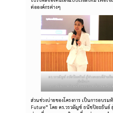
ต่อองค์กรต่างๆ
ดร.วรวลัญช์ ธนัชปิยะธันย์ ผู้ช่วยคณบดีฝ่ายกิ
นักศึกษา
ว.การบิน การท่องเที่ยวและการบริการ ม.ศรีป
ส่วนช่วงบ่ายของโครงการ เป็นการอบรมหั
Future” โดย ดร.วรวลัญช์ ธนัชปิยะธันย์ 