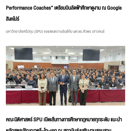
Performance Coaches” เตรียมบินลัดฟ้าศึกษาดูงาน ณ Google
สิงคโปร์
มหาวิทยาลัยศรีปทุม (SPU) ขอแสดงความยินดีกับ ผศ.ดร.ศิวพร เสาวคนธ์
คณะนิติศาสตร์ SPU เปิดเส้นทางการศึกษากฎหมายทุกระดับ แนะนำ
หลักสูตรปริญญาตรี–โท–เอก ณ สถาบันส่งเสริมงานสอบสวน