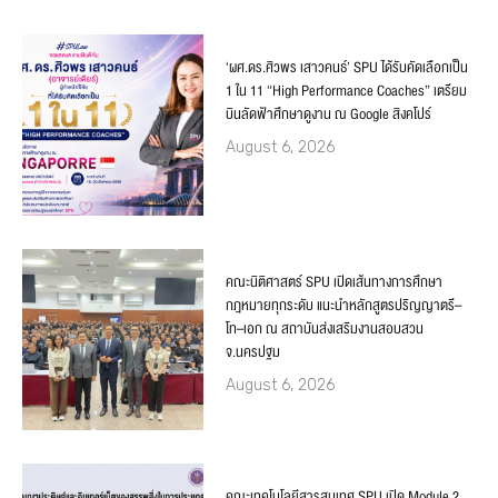
‘ผศ.ดร.ศิวพร เสาวคนธ์’ SPU ได้รับคัดเลือกเป็น
1 ใน 11 “High Performance Coaches” เตรียม
บินลัดฟ้าศึกษาดูงาน ณ Google สิงคโปร์
August 6, 2026
คณะนิติศาสตร์ SPU เปิดเส้นทางการศึกษา
กฎหมายทุกระดับ แนะนำหลักสูตรปริญญาตรี–
โท–เอก ณ สถาบันส่งเสริมงานสอบสวน
จ.นครปฐม
August 6, 2026
คณะเทคโนโลยีสารสนเทศ SPU เปิด Module 2