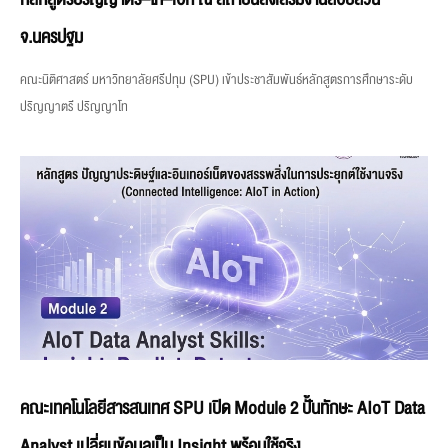
จ.นครปฐม
คณะนิติศาสตร์ มหาวิทยาลัยศรีปทุม (SPU) เข้าประชาสัมพันธ์หลักสูตรการศึกษาระดับ
ปริญญาตรี ปริญญาโท
คณะเทคโนโลยีสารสนเทศ SPU เปิด Module 2 ปั้นทักษะ AIoT Data
Analyst เปลี่ยนข้อมูลเป็น Insight พร้อมใช้จริง