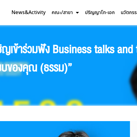
News&Activity
คณะ/สาขา
ปริญญาโท-เอก
นวัตกร
ญเข้าร่วมฟัง Business talks and 
ในแบบของคุณ (ธรรม)”