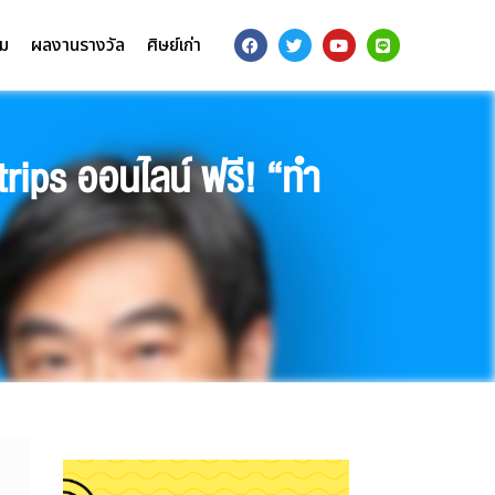
รม
ผลงานรางวัล
ศิษย์เก่า
trips ออนไลน์ ฟรี! “ทำ