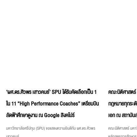
‘ผศ.ดร.ศิวพร เสาวคนธ์’ SPU ได้รับคัดเลือกเป็น 1
คณะนิติศาสตร์
ใน 11 “High Performance Coaches” เตรียมบิน
กฎหมายทุกระดั
ลัดฟ้าศึกษาดูงาน ณ Google สิงคโปร์
เอก ณ สถาบันส
มหาวิทยาลัยศรีปทุม (SPU) ขอแสดงความยินดีกับ ผศ.ดร.ศิวพร
คณะนิติศาสตร์ มหาว
เสาวคนธ์
หลักสูตรการศึกษา