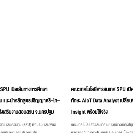
 SPU เปิดเส้นทางการศึกษา
คณะเทคโนโลยีสารสนเทศ SPU เปิด
บ แนะนำหลักสูตรปริญญาตรี–โท–
ทักษะ AIoT Data Analyst เปลี่ยนข
่งเสริมงานสอบสวน จ.นครปฐม
Insight พร้อมใช้จริง
ิทยาลัยศรีปทุม (SPU) เข้าประชาสัมพันธ์
คณะเทคโนโลยีสารสนเทศ มหาวิทยาลัยศรีปทุม
ระดับปริญญาตรี ปริญญาโท
หลักสูตร “ปัญญาประดิษฐ์และอินเทอร์เน็ตขอ