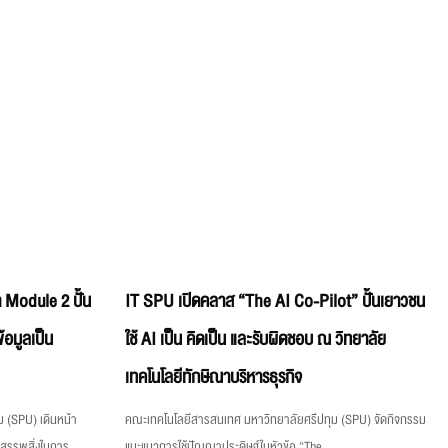
 Module 2 ปั้น
IT SPU เปิดคลาส “The AI Co-Pilot” ปั้นเยาวชน
้อมูลเป็น
ใช้ AI เป็น คิดเป็น และรับผิดชอบ ณ วิทยาลัย
เทคโนโลยีทักษิณาบริหารธุรกิจ
 (SPU) เดินหน้า
คณะเทคโนโลยีสารสนเทศ มหาวิทยาลัยศรีปทุม (SPU) จัดกิจกรรม
งสรรพสิ่งในการ
แนะแนวการใช้ปัญญาประดิษฐ์ในหัวข้อ “The