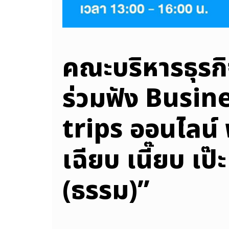
คณะบริหารธุรกิ
ร่วมฟัง Busin
trips ออนไลน์ ฟ
เฉียบ เนี๊ยบ เ
(ธรรม)”