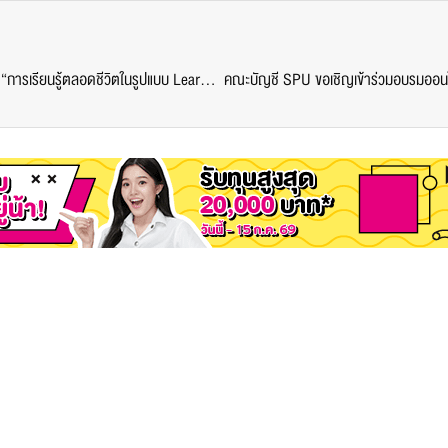
นศ.ป.เอก บริหารการศึกษา ม.ศรีปทุม จัดสัมมนาออนไลน์ “การเรียนรู้ตลอดชีวิตในรูปแบบ Learn Relearn Unlearn”