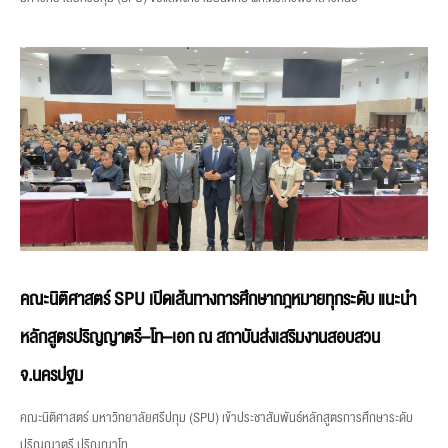
คณะนิติศาสตร์ SPU เปิดเส้นทางการศึกษากฎหมายทุกระดับ แนะนำ
หลักสูตรปริญญาตรี–โท–เอก ณ สถาบันส่งเสริมงานสอบสวน
จ.นครปฐม
คณะนิติศาสตร์ มหาวิทยาลัยศรีปทุม (SPU) เข้าประชาสัมพันธ์หลักสูตรการศึกษาระดับ
ปริญญาตรี ปริญญาโท