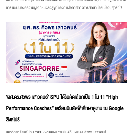
การแบ่งปันองค์ความรู้จากหนังสือสู่ผู้ที่ต้องการโอกาสทางการศึกษา โดยเมื่อวันศุกร์ที่ 7
‘ผศ.ดร.ศิวพร เสาวคนธ์’ SPU ได้รับคัดเลือกเป็น 1 ใน 11 “High
Performance Coaches” เตรียมบินลัดฟ้าศึกษาดูงาน ณ Google
สิงคโปร์
มหาวิทยาลัยศรีปทุม (SPU) ขอแสดงความยินดีกับ ผศ.ดร.ศิวพร เสาวคนธ์