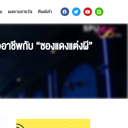
รม
ผลงานรางวัล
ศิษย์เก่า
ออาชีพกับ “ซองแดงแต่งผี”