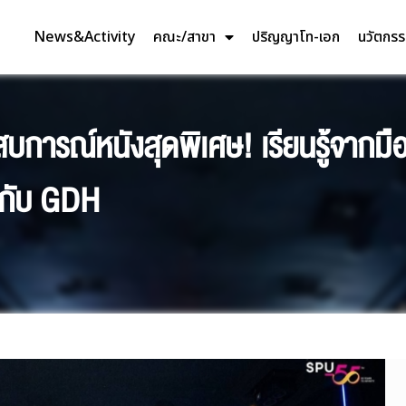
News&Activity
คณะ/สาขา
ปริญญาโท-เอก
นวัตกร
การณ์หนังสุดพิเศษ! เรียนรู้จากมื
ฟกับ GDH