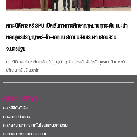
คณะนิติศาสตร์ SPU เปิดเส้นทางการศึกษากฎหมายทุกระดับ แนะนำ
หลักสูตรปริญญาตรี–โท–เอก ณ สถาบันส่งเสริมงานสอบสวน
จ.นครปฐม
คณะนิติศาสตร์ มหาวิทยาลัยศรีปทุม (SPU) เข้าประชาสัมพันธ์หลักสูตรการศึกษาระดับ
ปริญญาตรี ปริญญาโท
คณะ / สาขา
คณะดิจิทัลมีเดีย
คณะนิเทศศาสตร์
คณะสหวิทยาการเทคโนโลยีและนวัตกรรม
วิทยาลัยการบินและคมนาคม