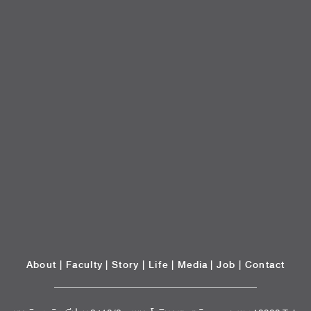
About
|
Faculty
|
Story
| Life |
Media
|
Job
|
Contact
มหาวิทยาลัยศรีปทุม 2410/2 ถ.พหลโยธิน เขตจตุจักร กรุงเทพฯ 10900 Tel:
(662) 558-6888 Fax: (662) 561 1721