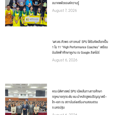
อนาคตด้วยองค์ความรู้
August 7, 2026
‘ผศ.ดร.ศิวพร เสาวคนธ์’ SPU ได้รับคัดเลือกเป็น
1 ใน 11 “High Performance Coaches” เตรียม
บินลัดฟ้าศึกษาดูงาน ณ Google สิงคโปร์
August 6, 2026
คณะนิติศาสตร์ SPU เปิดเส้นทางการศึกษา
กฎหมายทุกระดับ แนะนำหลักสูตรปริญญาตรี–
โท–เอก ณ สถาบันส่งเสริมงานสอบสวน
จ.นครปฐม