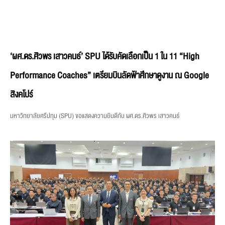
‘ผศ.ดร.ศิวพร เสาวคนธ์’ SPU ได้รับคัดเลือกเป็น 1 ใน 11 “High
Performance Coaches” เตรียมบินลัดฟ้าศึกษาดูงาน ณ Google
สิงคโปร์
มหาวิทยาลัยศรีปทุม (SPU) ขอแสดงความยินดีกับ ผศ.ดร.ศิวพร เสาวคนธ์