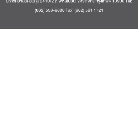
มหาวิทยาลัยศรีปทุม 2410/2 ถ.พหลโยธิน เขตจตุจักร กรุงเทพฯ 10900 Tel:
(662) 558-6888 Fax: (662) 561 1721