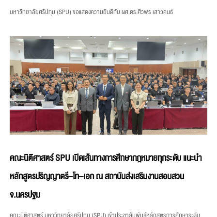
มหาวิทยาลัยศรีปทุม (SPU) ขอแสดงความยินดีกับ ผศ.ดร.ศิวพร เสาวคนธ์
คณะนิติศาสตร์ SPU เปิดเส้นทางการศึกษากฎหมายทุกระดับ แนะนำ
หลักสูตรปริญญาตรี–โท–เอก ณ สถาบันส่งเสริมงานสอบสวน
จ.นครปฐม
คณะนิติศาสตร์ มหาวิทยาลัยศรีปทุม (SPU) เข้าประชาสัมพันธ์หลักสูตรการศึกษาระดับ