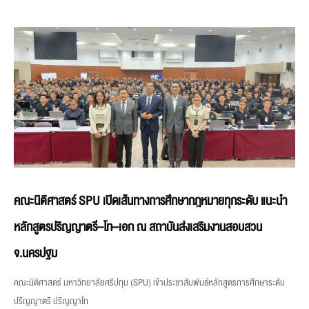
คณะนิติศาสตร์ SPU เปิดเส้นทางการศึกษากฎหมายทุกระดับ แนะนำ
หลักสูตรปริญญาตรี–โท–เอก ณ สถาบันส่งเสริมงานสอบสวน
จ.นครปฐม
คณะนิติศาสตร์ มหาวิทยาลัยศรีปทุม (SPU) เข้าประชาสัมพันธ์หลักสูตรการศึกษาระดับ
ปริญญาตรี ปริญญาโท