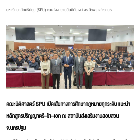
มหาวิทยาลัยศรีปทุม (SPU) ขอแสดงความยินดีกับ ผศ.ดร.ศิวพร เสาวคนธ์
คณะนิติศาสตร์ SPU เปิดเส้นทางการศึกษากฎหมายทุกระดับ แนะนำ
หลักสูตรปริญญาตรี–โท–เอก ณ สถาบันส่งเสริมงานสอบสวน
จ.นครปฐม