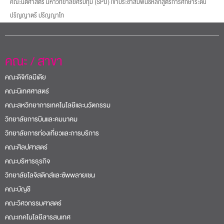
คณะนิติศาสตร์ มหาวิทยาลัยศรีปทุม (SPU) เข้าประชาสัมพันธ์หลักสูตรการศึกษาระดับ
ปริญญาตรี ปริญญาโท
คณะ / สาขา
คณะดิจิทัลมีเดีย
คณะนิเทศศาสตร์
คณะสหวิทยาการเทคโนโลยีและนวัตกรรม
วิทยาลัยการบินและคมนาคม
วิทยาลัยการท่องเที่ยวและการบริการ
คณะศิลปศาสตร์
คณะบริหารธุรกิจ
วิทยาลัยโลจิสติกส์และซัพพลายเชน
คณะบัญชี
คณะวิศวกรรมศาสตร์
คณะเทคโนโลยีสารสนเทศ