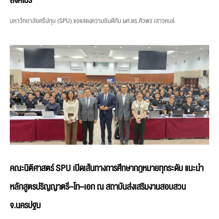
สิงคโปร์
มหาวิทยาลัยศรีปทุม (SPU) ขอแสดงความยินดีกับ ผศ.ดร.ศิวพร เสาวคนธ์
คณะนิติศาสตร์ SPU เปิดเส้นทางการศึกษากฎหมายทุกระดับ แนะนำ
หลักสูตรปริญญาตรี–โท–เอก ณ สถาบันส่งเสริมงานสอบสวน
จ.นครปฐม