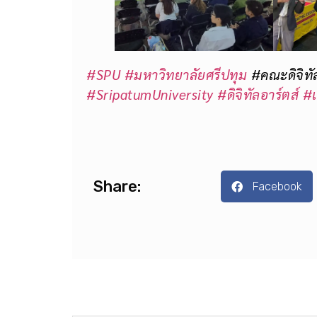
#SPU
#มหาวิทยาลัยศรีปทุม
#คณะดิจิทัล
#SripatumUniversity
#ดิจิทัลอาร์ตส์
#เ
Share:
Facebook