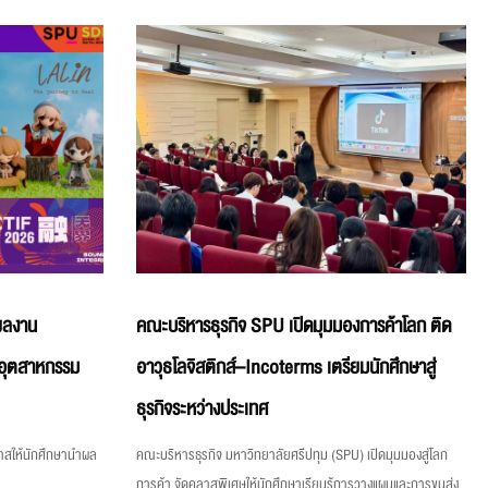
์ผลงาน
คณะบริหารธุรกิจ SPU เปิดมุมมองการค้าโลก ติด
ีอุตสาหกรรม
อาวุธโลจิสติกส์–Incoterms เตรียมนักศึกษาสู่
ธุรกิจระหว่างประเทศ
กาสให้นักศึกษานำผล
คณะบริหารธุรกิจ มหาวิทยาลัยศรีปทุม (SPU) เปิดมุมมองสู่โลก
การค้า จัดคลาสพิเศษให้นักศึกษาเรียนรู้การวางแผนและการขนส่ง