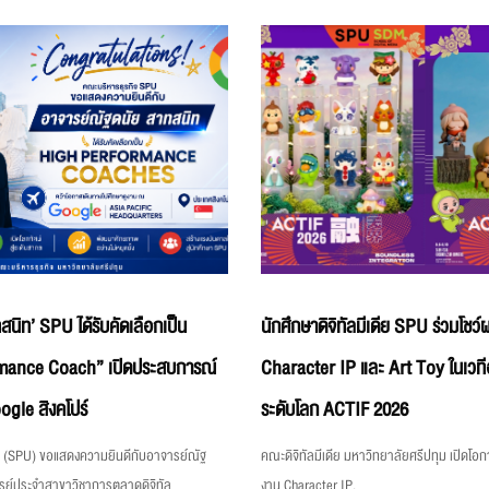
สนิท’ SPU ได้รับคัดเลือกเป็น
นักศึกษาดิจิทัลมีเดีย SPU ร่วมโชว
mance Coach” เปิดประสบการณ์
Character IP และ Art Toy ในเวท
gle สิงคโปร์
ระดับโลก ACTIF 2026
ม (SPU) ขอแสดงความยินดีกับอาจารย์ณัฐ
คณะดิจิทัลมีเดีย มหาวิทยาลัยศรีปทุม เปิดโอ
รย์ประจำสาขาวิชาการตลาดดิจิทัล
งาน Character IP,