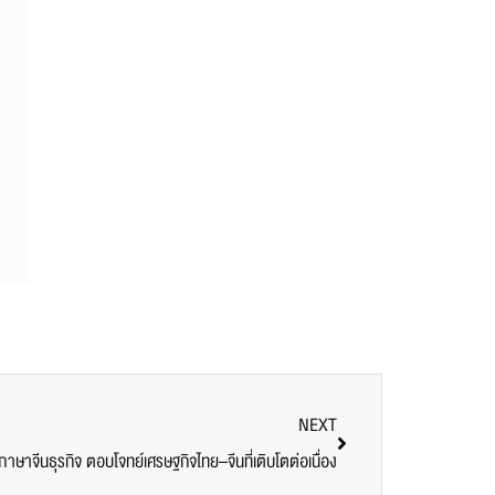
NEXT
าษาจีนธุรกิจ ตอบโจทย์เศรษฐกิจไทย–จีนที่เติบโตต่อเนื่อง