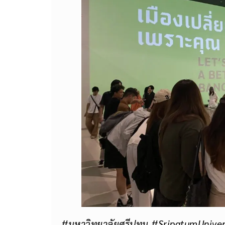
#มหาวิทยาลัยศรีปทุม #SripatumUniver