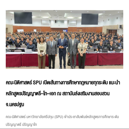
คณะนิติศาสตร์ SPU เปิดเส้นทางการศึกษากฎหมายทุกระดับ แนะนำ
หลักสูตรปริญญาตรี–โท–เอก ณ สถาบันส่งเสริมงานสอบสวน
จ.นครปฐม
คณะนิติศาสตร์ มหาวิทยาลัยศรีปทุม (SPU) เข้าประชาสัมพันธ์หลักสูตรการศึกษาระดับ
ปริญญาตรี ปริญญาโท