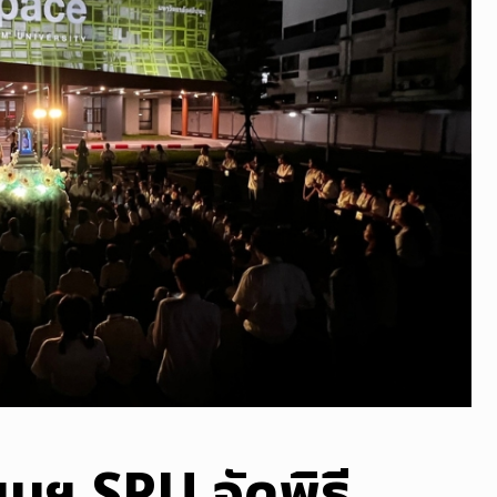
ฯ SPU จัดพิธี