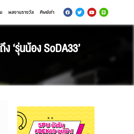
รม
ผลงานรางวัล
ศิษย์เก่า
ึง ‘รุ่นน้อง SoDA33’