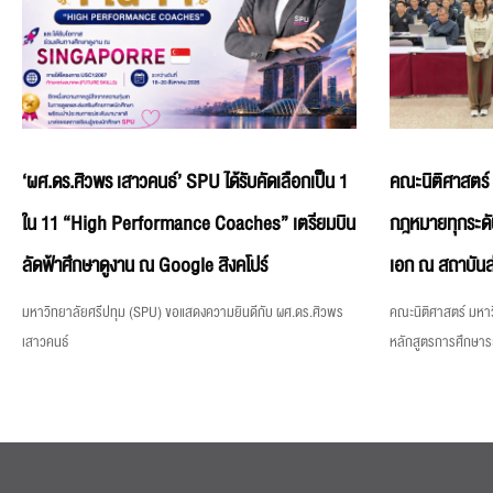
‘ผศ.ดร.ศิวพร เสาวคนธ์’ SPU ได้รับคัดเลือกเป็น 1
คณะนิติศาสตร์
ใน 11 “High Performance Coaches” เตรียมบิน
กฎหมายทุกระดั
ลัดฟ้าศึกษาดูงาน ณ Google สิงคโปร์
เอก ณ สถาบันส
มหาวิทยาลัยศรีปทุม (SPU) ขอแสดงความยินดีกับ ผศ.ดร.ศิวพร
คณะนิติศาสตร์ มหาว
เสาวคนธ์
หลักสูตรการศึกษา