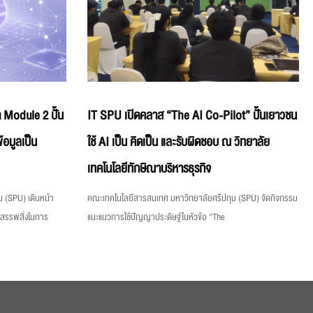
 Module 2 ปั้น
IT SPU เปิดคลาส “The AI Co-Pilot” ปั้นเยาวชน
้อมูลเป็น
ใช้ AI เป็น คิดเป็น และรับผิดชอบ ณ วิทยาลัย
เทคโนโลยีทักษิณาบริหารธุรกิจ
 (SPU) เดินหน้า
คณะเทคโนโลยีสารสนเทศ มหาวิทยาลัยศรีปทุม (SPU) จัดกิจกรรม
งสรรพสิ่งในการ
แนะแนวการใช้ปัญญาประดิษฐ์ในหัวข้อ “The