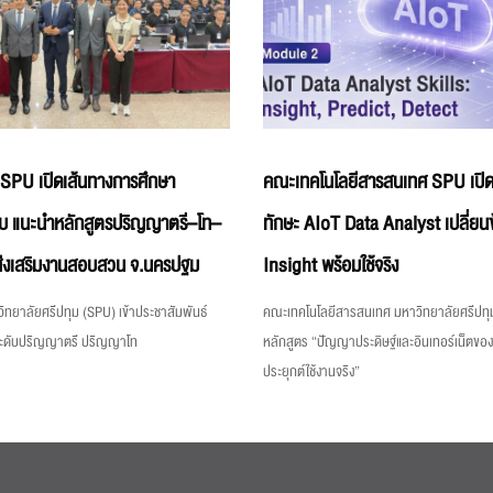
 SPU เปิดเส้นทางการศึกษา
คณะเทคโนโลยีสารสนเทศ SPU เปิด
บ แนะนำหลักสูตรปริญญาตรี–โท–
ทักษะ AIoT Data Analyst เปลี่ยนข
่งเสริมงานสอบสวน จ.นครปฐม
Insight พร้อมใช้จริง
ิทยาลัยศรีปทุม (SPU) เข้าประชาสัมพันธ์
คณะเทคโนโลยีสารสนเทศ มหาวิทยาลัยศรีปทุม
ระดับปริญญาตรี ปริญญาโท
หลักสูตร “ปัญญาประดิษฐ์และอินเทอร์เน็ตขอ
ประยุกต์ใช้งานจริง”