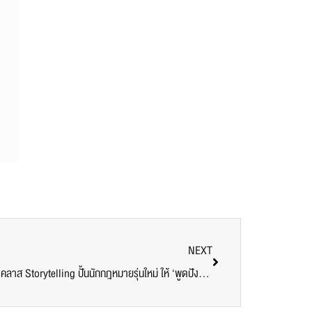
NEXT
เล่าให้ปัง ดังกว่าคดี! นิติศาสตร์ SPU เปิดคลาส Storytelling ปั้นนักกฎหมายรุ่นใหม่ ให้ ‘พูดปัง-ฟังดี-ตีความเป็น’