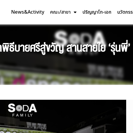
News&Activity
คณะ/สาขา
ปริญญาโท-เอก
นวัตกร
บายศรีสู่ขวัญ สานสายใย ‘รุ่นพี่’ ถ