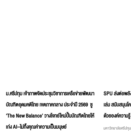
ม.ศรีปทุม เจ้าภาพจัดประชุมวิชาการเครือข่ายพัฒนา
SPU ส่งต่อพลัง
บัณฑิตอุดมคติไทย เขตภาคกลาง ประจำปี 2569 ชู
เล่ม สนับสนุนโ
‘The New Balance’ วางโจทย์ใหม่ปั้นบัณฑิตไทยให้
ด้วยองค์ความรู้
เก่ง AI–ไม่ทิ้งคุณค่าความเป็นมนุษย์
มหาวิทยาลัยศรีปทุม 