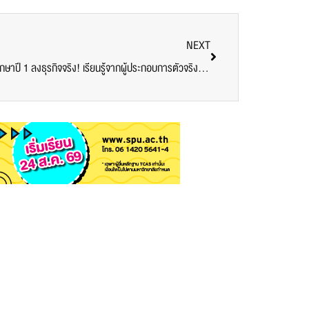
NEXT
คณะการสร้างเจ้าของธุรกิจ SPU พานักศึกษาปี 1 ลงธุรกิจจริง! เรียนรู้จากผู้ประกอบการตัวจริง 2 มุมมอง—แฟชั่น x กีฬา จุดประกายไอเดียธุรกิจตั้งแต่ปีแรก