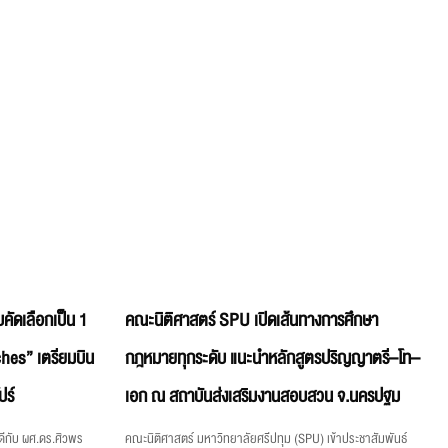
คัดเลือกเป็น 1
คณะนิติศาสตร์ SPU เปิดเส้นทางการศึกษา
hes” เตรียมบิน
กฎหมายทุกระดับ แนะนำหลักสูตรปริญญาตรี–โท–
ปร์
เอก ณ สถาบันส่งเสริมงานสอบสวน จ.นครปฐม
ีกับ ผศ.ดร.ศิวพร
คณะนิติศาสตร์ มหาวิทยาลัยศรีปทุม (SPU) เข้าประชาสัมพันธ์