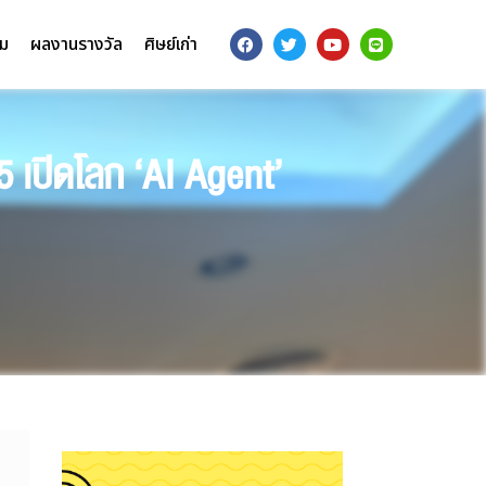
รม
ผลงานรางวัล
ศิษย์เก่า
5 เปิดโลก ‘AI Agent’