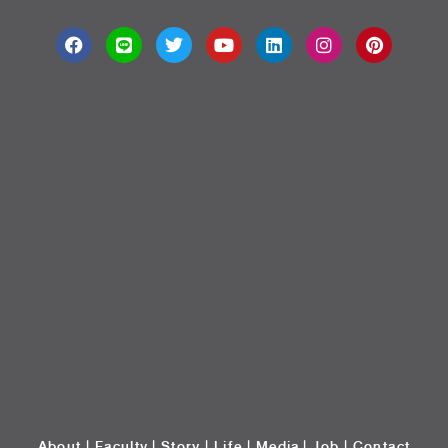
About
|
Faculty
|
Story
| Life |
Media
|
Job
|
Contact
มหาวิทยาลัยศรีปทุม 2410/2 ถ.พหลโยธิน เขตจตุจักร กรุงเทพฯ 10900 Tel:
(662) 558-6888 Fax: (662) 561 1721