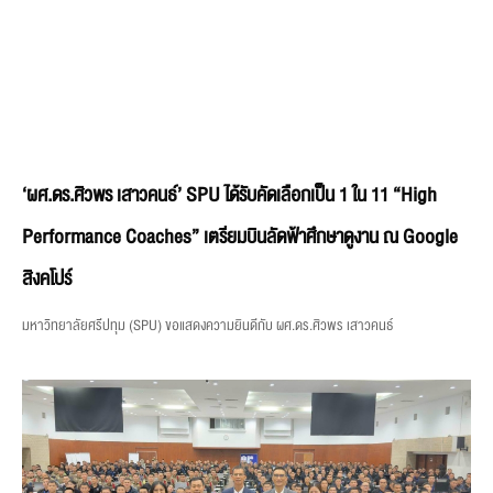
‘ผศ.ดร.ศิวพร เสาวคนธ์’ SPU ได้รับคัดเลือกเป็น 1 ใน 11 “High
Performance Coaches” เตรียมบินลัดฟ้าศึกษาดูงาน ณ Google
สิงคโปร์
มหาวิทยาลัยศรีปทุม (SPU) ขอแสดงความยินดีกับ ผศ.ดร.ศิวพร เสาวคนธ์