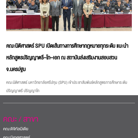
คณะนิติศาสตร์ SPU เปิดเส้นทางการศึกษากฎหมายทุกระดับ แนะนำ
หลักสูตรปริญญาตรี–โท–เอก ณ สถาบันส่งเสริมงานสอบสวน
จ.นครปฐม
คณะนิติศาสตร์ มหาวิทยาลัยศรีปทุม (SPU) เข้าประชาสัมพันธ์หลักสูตรการศึกษาระดับ
ปริญญาตรี ปริญญาโท
คณะ / สาขา
คณะดิจิทัลมีเดีย
คณะนิเทศศาสตร์