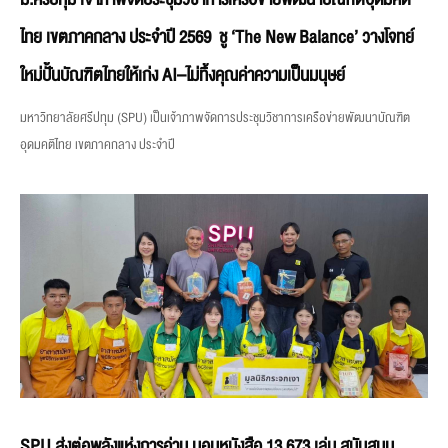
ไทย เขตภาคกลาง ประจำปี 2569 ชู ‘The New Balance’ วางโจทย์
ใหม่ปั้นบัณฑิตไทยให้เก่ง AI–ไม่ทิ้งคุณค่าความเป็นมนุษย์
มหาวิทยาลัยศรีปทุม (SPU) เป็นเจ้าภาพจัดการประชุมวิชาการเครือข่ายพัฒนาบัณฑิต
อุดมคติไทย เขตภาคกลาง ประจำปี
SPU ส่งต่อพลังแห่งการอ่าน มอบหนังสือ 13,673 เล่ม สนับสนุน