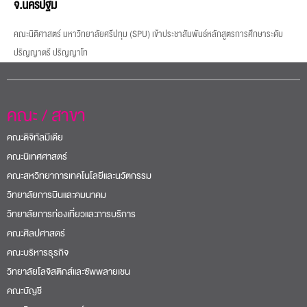
จ.นครปฐม
คณะนิติศาสตร์ มหาวิทยาลัยศรีปทุม (SPU) เข้าประชาสัมพันธ์หลักสูตรการศึกษาระดับ
ปริญญาตรี ปริญญาโท
คณะ / สาขา
คณะดิจิทัลมีเดีย
คณะนิเทศศาสตร์
คณะสหวิทยาการเทคโนโลยีและนวัตกรรม
วิทยาลัยการบินและคมนาคม
วิทยาลัยการท่องเที่ยวและการบริการ
คณะศิลปศาสตร์
คณะบริหารธุรกิจ
วิทยาลัยโลจิสติกส์และซัพพลายเชน
คณะบัญชี