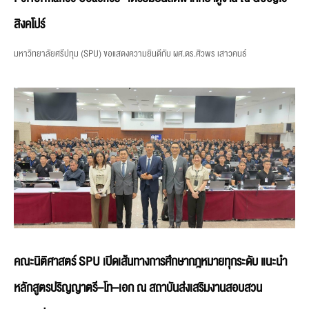
สิงคโปร์
มหาวิทยาลัยศรีปทุม (SPU) ขอแสดงความยินดีกับ ผศ.ดร.ศิวพร เสาวคนธ์
คณะนิติศาสตร์ SPU เปิดเส้นทางการศึกษากฎหมายทุกระดับ แนะนำ
หลักสูตรปริญญาตรี–โท–เอก ณ สถาบันส่งเสริมงานสอบสวน