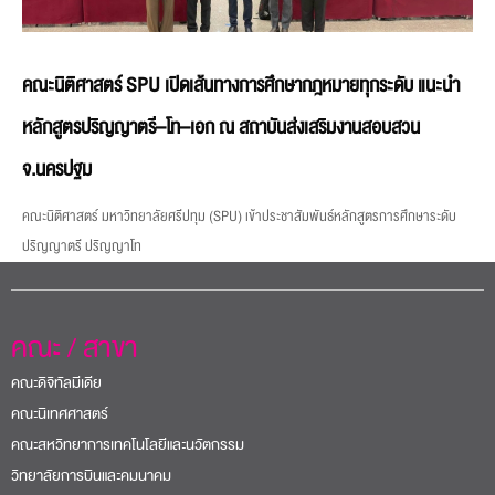
คณะนิติศาสตร์ SPU เปิดเส้นทางการศึกษากฎหมายทุกระดับ แนะนำ
หลักสูตรปริญญาตรี–โท–เอก ณ สถาบันส่งเสริมงานสอบสวน
จ.นครปฐม
คณะนิติศาสตร์ มหาวิทยาลัยศรีปทุม (SPU) เข้าประชาสัมพันธ์หลักสูตรการศึกษาระดับ
ปริญญาตรี ปริญญาโท
คณะ / สาขา
คณะดิจิทัลมีเดีย
คณะนิเทศศาสตร์
คณะสหวิทยาการเทคโนโลยีและนวัตกรรม
วิทยาลัยการบินและคมนาคม