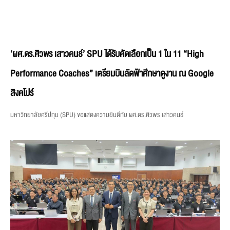
‘ผศ.ดร.ศิวพร เสาวคนธ์’ SPU ได้รับคัดเลือกเป็น 1 ใน 11 “High
Performance Coaches” เตรียมบินลัดฟ้าศึกษาดูงาน ณ Google
สิงคโปร์
มหาวิทยาลัยศรีปทุม (SPU) ขอแสดงความยินดีกับ ผศ.ดร.ศิวพร เสาวคนธ์