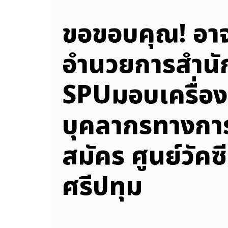
ขอขอบคุณ! อาจาร
อำนวยการสำนั
SPUมอบเครื่องด
บุคลากรทางกา
สมัคร ศูนย์วัค
ศรีปทุม