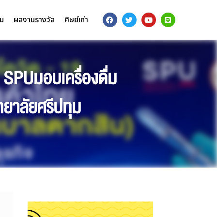
รม
ผลงานรางวัล
ศิษย์เก่า
 SPUมอบเครื่องดื่ม
ยาลัยศรีปทุม