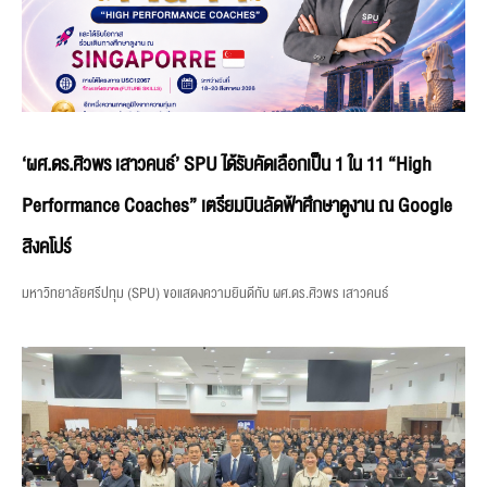
‘ผศ.ดร.ศิวพร เสาวคนธ์’ SPU ได้รับคัดเลือกเป็น 1 ใน 11 “High
Performance Coaches” เตรียมบินลัดฟ้าศึกษาดูงาน ณ Google
สิงคโปร์
มหาวิทยาลัยศรีปทุม (SPU) ขอแสดงความยินดีกับ ผศ.ดร.ศิวพร เสาวคนธ์