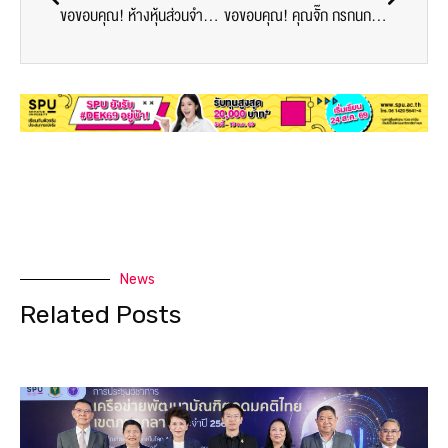
ขอขอบคุณ! ห้างหุ้นส่วนจำกัด รัตน์เพ็ชร์ 2000 สนับสนุน น้ำแก้ว 20 ลัง ศูนย์ฉีดวัคซีน มหาวิทยาลัยศรีปทุม
ขอขอบคุณ! คุณจั๊ก กรกนก เชาว์ปรีชา ครัวแล้วแต่จั๊ก มอบอาหาร สนับสนุนบุคลากรทางการแพทย์และอาสาสมัคร ศูนย์วัคซีนมหาวิทยาลัยศรีปทุม
News
Related Posts