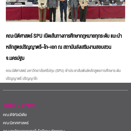
คณะนิติศาสตร์ SPU เปิดเส้นทางการศึกษากฎหมายทุกระดับ แนะนำ
หลักสูตรปริญญาตรี–โท–เอก ณ สถาบันส่งเสริมงานสอบสวน
จ.นครปฐม
คณะนิติศาสตร์ มหาวิทยาลัยศรีปทุม (SPU) เข้าประชาสัมพันธ์หลักสูตรการศึกษาระดับ
ปริญญาตรี ปริญญาโท
คณะ / สาขา
คณะดิจิทัลมีเดีย
คณะนิเทศศาสตร์