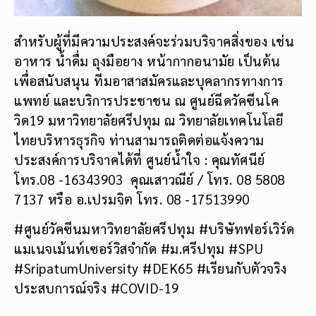
สำหรับผู้ที่มีความประสงค์จะร่วมบริจาคสิ่งของ เช่น
อาหาร น้ำดื่ม ถุงมือยาง หน้ากากอนามัย เป็นต้น
เพื่อสนับสนุน ทีมอาสาสมัครและบุคลากรทางการ
แพทย์ และบริการประชาชน ณ ศูนย์ฉีดวัคซีนโค
วิด19 มหาวิทยาลัยศรีปทุม ณ วิทยาลัยเทคโนโลยี
ไทยบริหารธุรกิจ ท่านสามารถติดต่อแจ้งความ
ประสงค์การบริจาคได้ที่ ศูนย์น้ำใจ : คุณทัศนีย์
โทร.08 -16343903 คุณเสาวณีย์ / โทร. 08 5808
7137 หรือ อ.เปรมจิต โทร. 08 -17513990
#ศูนย์วัคซีนมหาวิทยาลัยศรีปทุม #บริษัทฟอร์เวิร์ด
แมเนจเม้นท์เซอร์วิสจำกัด #ม.ศรีปทุม #SPU
#SripatumUniversity #DEK65 #เรียนกับตัวจริง
ประสบการณ์จริง #COVID-19