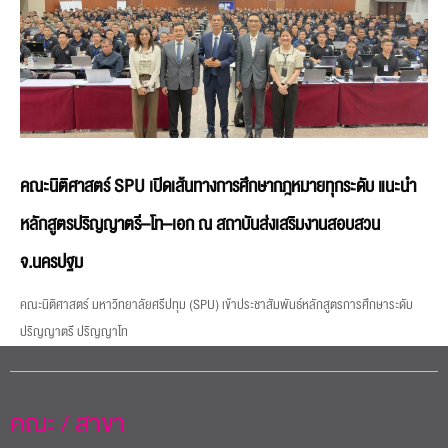
คณะนิติศาสตร์ SPU เปิดเส้นทางการศึกษากฎหมายทุกระดับ แนะนำ
หลักสูตรปริญญาตรี–โท–เอก ณ สถาบันส่งเสริมงานสอบสวน
จ.นครปฐม
คณะนิติศาสตร์ มหาวิทยาลัยศรีปทุม (SPU) เข้าประชาสัมพันธ์หลักสูตรการศึกษาระดับ
ปริญญาตรี ปริญญาโท
คณะ / สาขา