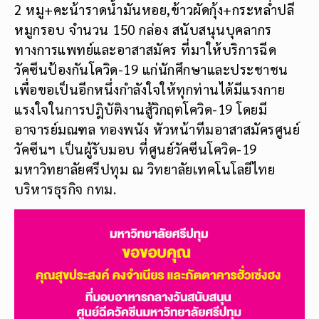
2 หมู+คะน้าราดน้ำมันหอย,ข้าวผัดกุ้ง+กระหล่ำปลี
หมูกรอบ จำนวน 150 กล่อง สนับสนุนบุคลากร
ทางการแพทย์และอาสาสมัคร ที่มาให้บริการฉีด
วัคซีนป้องกันโควิด-19 แก่นักศึกษาและประชาชน
เพื่อขอเป็นอีกหนึ่งกำลังใจให้ทุกท่านได้มีแรงกาย
แรงใจในการปฎิบัติงานสู้วิกฤตโควิด-19 โดยมี
อาจารย์มณฑล ทองพนัง หัวหน้าทีมอาสาสมัครศูนย์
วัคซีนฯ เป็นผู้รับมอบ ที่ศูนย์วัคซีนโควิด-19
มหาวิทยาลัยศรีปทุม ณ วิทยาลัยเทคโนโลยีไทย
บริหารธุรกิจ กทม.