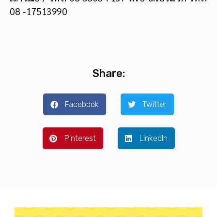
08 -17513990
Share:
Facebook
Twitter
Pinterest
LinkedIn