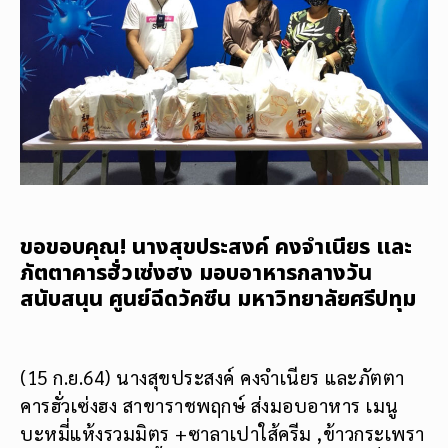
ขอขอบคุณ! นางสุขประสงค์ คงจำเนียร และ
ภัตตาคารฮั่วเซ่งฮง มอบอาหารกลางวัน
สนับสนุน ศูนย์ฉีดวัคซีน มหาวิทยาลัยศรีปทุม
(15 ก.ย.64) นางสุขประสงค์ คงจำเนียร และภัตตา
คารฮั่วเซ่งฮง สาขาราชพฤกษ์ ส่งมอบอาหาร เมนู
บะหมี่แห้งรวมมิตร +ซาลาเปาใส้ครีม ,ข้าวกระเพรา