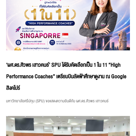
‘ผศ.ดร.ศิวพร เสาวคนธ์’ SPU ได้รับคัดเลือกเป็น 1 ใน 11 “High
Performance Coaches” เตรียมบินลัดฟ้าศึกษาดูงาน ณ Google
สิงคโปร์
มหาวิทยาลัยศรีปทุม (SPU) ขอแสดงความยินดีกับ ผศ.ดร.ศิวพร เสาวคนธ์