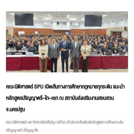
คณะนิติศาสตร์ SPU เปิดเส้นทางการศึกษากฎหมายทุกระดับ แนะนำ
หลักสูตรปริญญาตรี–โท–เอก ณ สถาบันส่งเสริมงานสอบสวน
จ.นครปฐม
คณะนิติศาสตร์ มหาวิทยาลัยศรีปทุม (SPU) เข้าประชาสัมพันธ์หลักสูตรการศึกษาระดับ
ปริญญาตรี ปริญญาโท