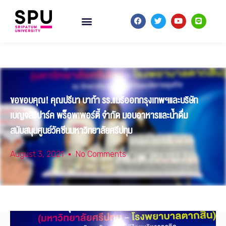
ขอขอบคุณ! คุณปรีนา บาก้า รร.แมริออทกรุงเทพฯและบริษัท
เบญจสิริปาร์ค พร็อพเพอร์ตี้ จำกัด มอบอาหารและน้ำดื่ม
สนับสนุนศูนย์วัคซีนมหาวิทยาลัยศรีปทุม
August 3, 2021
No Comments