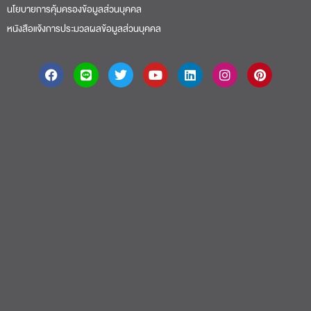
นโยบายการคุ้มครองข้อมูลส่วนบุคคล
หนังสือแจ้งการประมวลผลข้อมูลส่วนบุคคล
About
|
Faculty
|
Story
| Life |
Media
|
Job
|
Contact
มหาวิทยาลัยศรีปทุม 2410/2 ถ.พหลโยธิน เขตจตุจักร กรุงเทพฯ 10900 Tel:
(662) 558-6888 Fax: (662) 561 1721