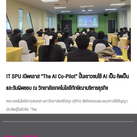
IT SPU เปิดคลาส “The AI Co-Pilot” ปั้นเยาวชนใช้ AI เป็น คิดเป็น
และรับผิดชอบ ณ วิทยาลัยเทคโนโลยีทักษิณาบริหารธุรกิจ
คณะเทคโนโลยีสารสนเทศ มหาวิทยาลัยศรีปทุม (SPU) จัดกิจกรรมแนะแนวการใช้ปัญญา
ประดิษฐ์ในหัวข้อ “The