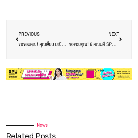
PREVIOUS
NEXT
ขอขอบคุณ! คุณเจี๊ยบ มณีพร ดวงมณี ABC #2 มอบข้าวต้มมัดใจแม่มณี สนับสนุนศูนย์วัคซีนมหาวิทยาลัยศรีปทุม
ขอขอบคุณ! 6 คณบดี SPU มอบน้ำส้มคั้น ส่งกำลังใจบุคลากรทางการแพทย์ อาสาสมัคร ศูนย์ฉีดวัคซีนมหาวิทยาลัยศรีปทุม
News
Related Posts